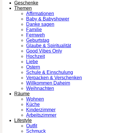
Geschenke
Themen
Affirmationen
Baby & Babyshower
Danke sagen
Familie
Fernweh
Geburtstag
Glaube & Spiritualität
Good Vibes Only
Hochzeit
Liebe
Ostern
Schule & Einschulung
Verpacken & Verschenken
Willkommen Daheim
Weihnachten
Räume
Wohnen
Küche
Kinderzimmer
Arbeitszimmer
Lifestyle
Outfit
Schmuck