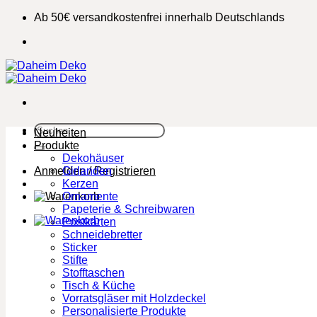
Zum
Ab 50€ versandkostenfrei innerhalb Deutschlands
Inhalt
springen
Suchen
Neuheiten
nach:
Produkte
Dekohäuser
Anmelden / Registrieren
Girlanden
Kerzen
Ornamente
Papeterie & Schreibwaren
Postkarten
Schneidebretter
Sticker
Stifte
Stofftaschen
Tisch & Küche
Vorratsgläser mit Holzdeckel
Personalisierte Produkte