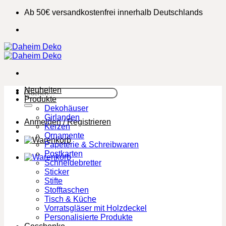
Zum
Ab 50€ versandkostenfrei innerhalb Deutschlands
Inhalt
springen
Neuheiten
Suchen
Produkte
nach:
Dekohäuser
Girlanden
Anmelden / Registrieren
Kerzen
Ornamente
Papeterie & Schreibwaren
Postkarten
Schneidebretter
Sticker
Stifte
Stofftaschen
Tisch & Küche
Vorratsgläser mit Holzdeckel
Personalisierte Produkte