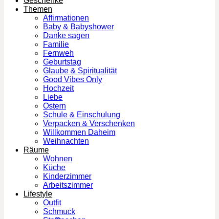
Geschenke
Themen
Affirmationen
Baby & Babyshower
Danke sagen
Familie
Fernweh
Geburtstag
Glaube & Spiritualität
Good Vibes Only
Hochzeit
Liebe
Ostern
Schule & Einschulung
Verpacken & Verschenken
Willkommen Daheim
Weihnachten
Räume
Wohnen
Küche
Kinderzimmer
Arbeitszimmer
Lifestyle
Outfit
Schmuck