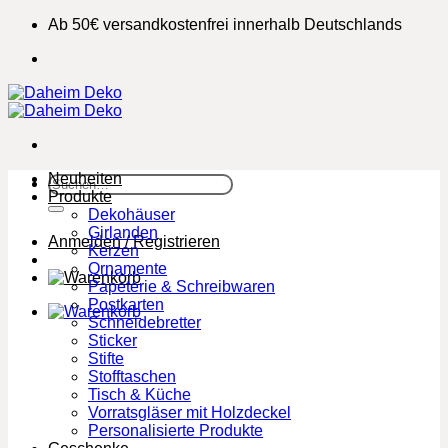
Zum
Ab 50€ versandkostenfrei innerhalb Deutschlands
Inhalt
springen
Neuheiten
Suchen
Produkte
nach:
Dekohäuser
Girlanden
Anmelden / Registrieren
Kerzen
Ornamente
Papeterie & Schreibwaren
Postkarten
Schneidebretter
Sticker
Stifte
Stofftaschen
Tisch & Küche
Vorratsgläser mit Holzdeckel
Personalisierte Produkte