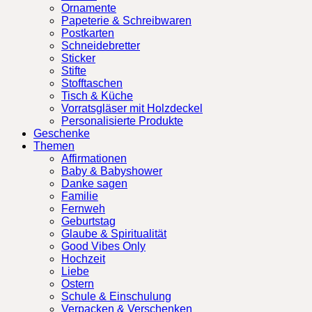
Ornamente
Papeterie & Schreibwaren
Postkarten
Schneidebretter
Sticker
Stifte
Stofftaschen
Tisch & Küche
Vorratsgläser mit Holzdeckel
Personalisierte Produkte
Geschenke
Themen
Affirmationen
Baby & Babyshower
Danke sagen
Familie
Fernweh
Geburtstag
Glaube & Spiritualität
Good Vibes Only
Hochzeit
Liebe
Ostern
Schule & Einschulung
Verpacken & Verschenken