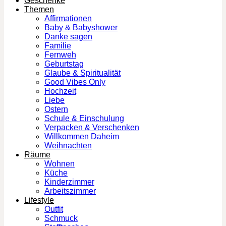
Geschenke
Themen
Affirmationen
Baby & Babyshower
Danke sagen
Familie
Fernweh
Geburtstag
Glaube & Spiritualität
Good Vibes Only
Hochzeit
Liebe
Ostern
Schule & Einschulung
Verpacken & Verschenken
Willkommen Daheim
Weihnachten
Räume
Wohnen
Küche
Kinderzimmer
Arbeitszimmer
Lifestyle
Outfit
Schmuck