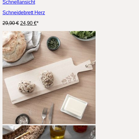
Schnellansicht
Schneidebrett Herz
Ursprünglicher
Aktueller
29,90
€
24,90
€
*
Preis
Preis
war:
ist:
29,90 €
24,90 €.