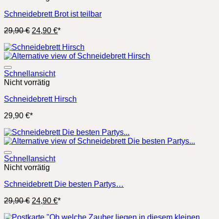
Schneidebrett Brot ist teilbar
Ursprünglicher
Aktueller
29,90
€
24,90
€
*
Preis
Preis
war:
ist:
29,90 €
24,90 €.
Schnellansicht
Nicht vorrätig
Schneidebrett Hirsch
29,90
€
*
Schnellansicht
Nicht vorrätig
Schneidebrett Die besten Partys…
Ursprünglicher
Aktueller
29,90
€
24,90
€
*
Preis
Preis
war:
ist: