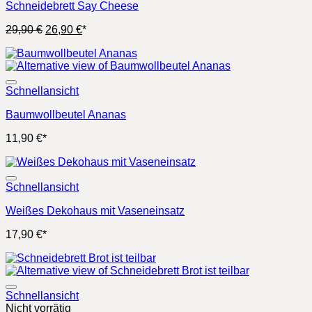
Schneidebrett Say Cheese
Ursprünglicher
Aktueller
29,90
€
26,90
€
*
Preis
Preis
war:
ist:
29,90 €
26,90 €.
Schnellansicht
Baumwollbeutel Ananas
11,90
€
*
Schnellansicht
Weißes Dekohaus mit Vaseneinsatz
17,90
€
*
Schnellansicht
Nicht vorrätig