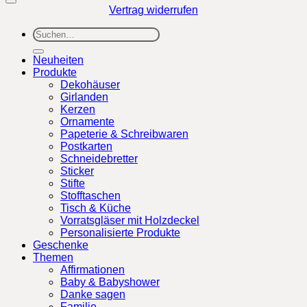
Vertrag widerrufen
Suchen
nach:
Neuheiten
Produkte
Dekohäuser
Girlanden
Kerzen
Ornamente
Papeterie & Schreibwaren
Postkarten
Schneidebretter
Sticker
Stifte
Stofftaschen
Tisch & Küche
Vorratsgläser mit Holzdeckel
Personalisierte Produkte
Geschenke
Themen
Affirmationen
Baby & Babyshower
Danke sagen
Familie