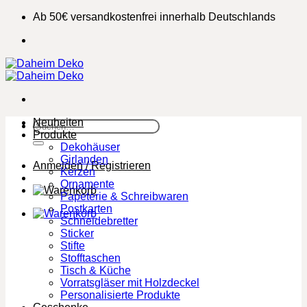
Zum
Ab 50€ versandkostenfrei innerhalb Deutschlands
Inhalt
springen
Neuheiten
Suchen
Produkte
nach:
Dekohäuser
Girlanden
Anmelden / Registrieren
Kerzen
Ornamente
Papeterie & Schreibwaren
Postkarten
Schneidebretter
Sticker
Stifte
Stofftaschen
Tisch & Küche
Vorratsgläser mit Holzdeckel
Personalisierte Produkte