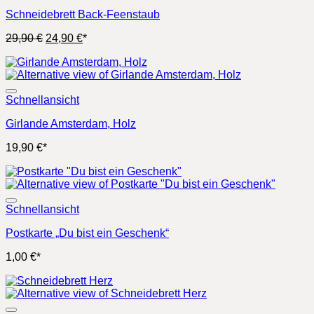
Schneidebrett Back-Feenstaub
Ursprünglicher
Aktueller
29,90
€
24,90
€
*
Preis
Preis
war:
ist:
29,90 €
24,90 €.
Schnellansicht
Girlande Amsterdam, Holz
19,90
€
*
Schnellansicht
Postkarte „Du bist ein Geschenk“
1,00
€
*