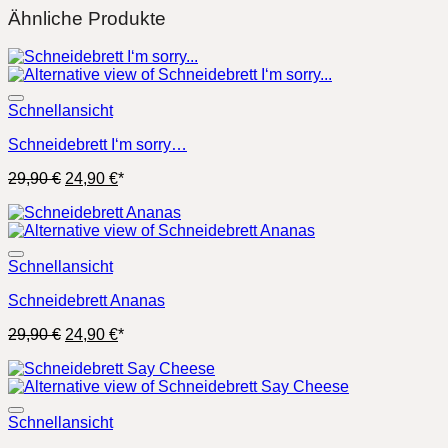
Ähnliche Produkte
Schnellansicht
Schneidebrett I‘m sorry…
Ursprünglicher
Aktueller
29,90
€
24,90
€
*
Preis
Preis
war:
ist:
29,90 €
24,90 €.
Schnellansicht
Schneidebrett Ananas
Ursprünglicher
Aktueller
29,90
€
24,90
€
*
Preis
Preis
war:
ist:
29,90 €
24,90 €.
Schnellansicht