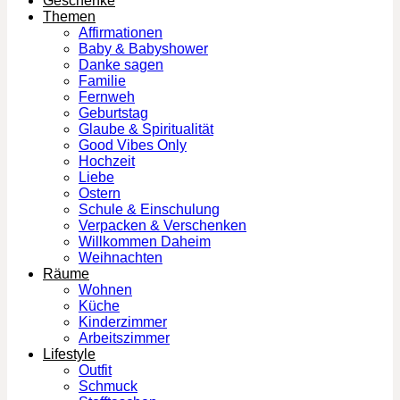
Geschenke
Themen
Affirmationen
Baby & Babyshower
Danke sagen
Familie
Fernweh
Geburtstag
Glaube & Spiritualität
Good Vibes Only
Hochzeit
Liebe
Ostern
Schule & Einschulung
Verpacken & Verschenken
Willkommen Daheim
Weihnachten
Räume
Wohnen
Küche
Kinderzimmer
Arbeitszimmer
Lifestyle
Outfit
Schmuck