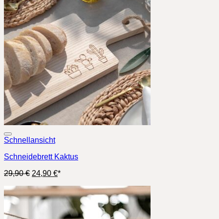
Schnellansicht
Schneidebrett Kaktus
Ursprünglicher
Aktueller
29,90
€
24,90
€
*
Preis
Preis
war:
ist:
29,90 €
24,90 €.