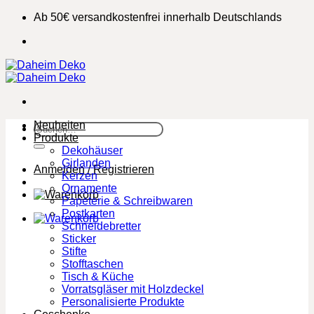
Zum
Ab 50€ versandkostenfrei innerhalb Deutschlands
Inhalt
springen
Neuheiten
Suchen
Produkte
nach:
Dekohäuser
Girlanden
Anmelden / Registrieren
Kerzen
Ornamente
Papeterie & Schreibwaren
Postkarten
Schneidebretter
Sticker
Stifte
Stofftaschen
Tisch & Küche
Vorratsgläser mit Holzdeckel
Personalisierte Produkte