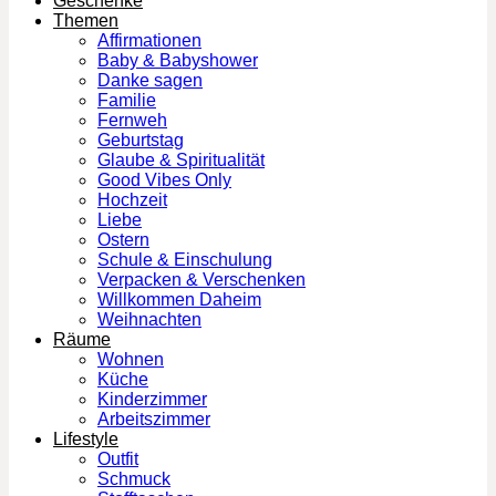
Geschenke
Themen
Affirmationen
Baby & Babyshower
Danke sagen
Familie
Fernweh
Geburtstag
Glaube & Spiritualität
Good Vibes Only
Hochzeit
Liebe
Ostern
Schule & Einschulung
Verpacken & Verschenken
Willkommen Daheim
Weihnachten
Räume
Wohnen
Küche
Kinderzimmer
Arbeitszimmer
Lifestyle
Outfit
Schmuck