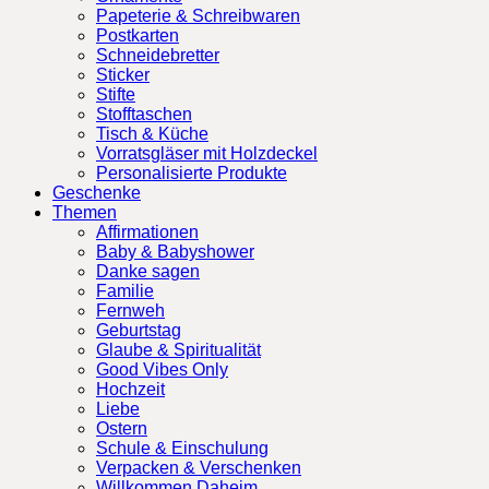
Papeterie & Schreibwaren
Postkarten
Schneidebretter
Sticker
Stifte
Stofftaschen
Tisch & Küche
Vorratsgläser mit Holzdeckel
Personalisierte Produkte
Geschenke
Themen
Affirmationen
Baby & Babyshower
Danke sagen
Familie
Fernweh
Geburtstag
Glaube & Spiritualität
Good Vibes Only
Hochzeit
Liebe
Ostern
Schule & Einschulung
Verpacken & Verschenken
Willkommen Daheim