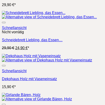
29,90
€
*
Schnellansicht
Nicht vorrätig
Schneidebrett Liebling, das Essen…
Ursprünglicher
Aktueller
29,90
€
24,90
€
*
Preis
Preis
war:
ist:
29,90 €
24,90 €.
Schnellansicht
Dekohaus Holz mit Vaseneinsatz
15,90
€
*