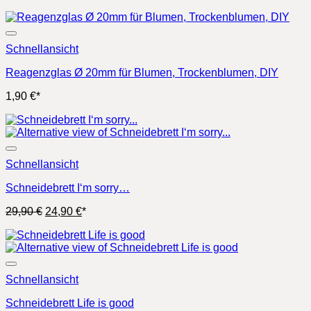
Schnellansicht
Reagenzglas Ø 20mm für Blumen, Trockenblumen, DIY
1,90
€
*
Schnellansicht
Schneidebrett I‘m sorry…
Ursprünglicher
Aktueller
29,90
€
24,90
€
*
Preis
Preis
war:
ist:
29,90 €
24,90 €.
Schnellansicht
Schneidebrett Life is good