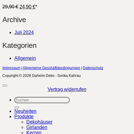
Ursprünglicher
Aktueller
29,90
€
24,90
€
*
Preis
Preis
war:
ist:
Archive
29,90 €
24,90 €.
Juli 2024
Kategorien
Allgemein
Impressum
|
Allgemeine Geschäftsbedingungen
|
Datenschutz
Copyright © 2026 Daheim Deko - Sorika Kahrau
Vertrag widerrufen
Suchen
nach:
Neuheiten
Produkte
Dekohäuser
Girlanden
Kerzen