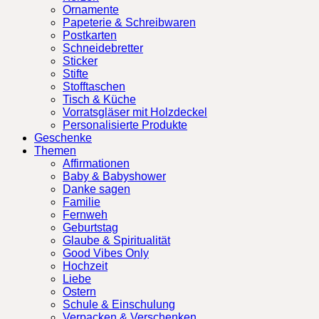
Ornamente
Papeterie & Schreibwaren
Postkarten
Schneidebretter
Sticker
Stifte
Stofftaschen
Tisch & Küche
Vorratsgläser mit Holzdeckel
Personalisierte Produkte
Geschenke
Themen
Affirmationen
Baby & Babyshower
Danke sagen
Familie
Fernweh
Geburtstag
Glaube & Spiritualität
Good Vibes Only
Hochzeit
Liebe
Ostern
Schule & Einschulung
Verpacken & Verschenken