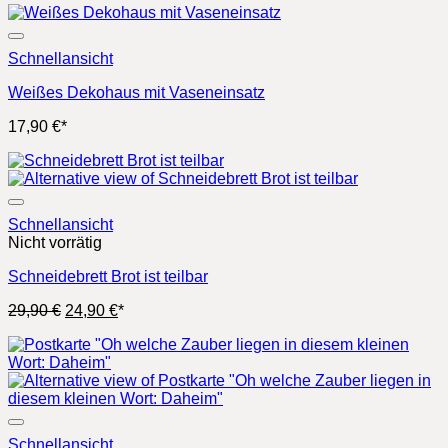
war:
ist:
29,90 €
24,90 €.
Schnellansicht
Weißes Dekohaus mit Vaseneinsatz
17,90
€
*
Schnellansicht
Nicht vorrätig
Schneidebrett Brot ist teilbar
Ursprünglicher
Aktueller
29,90
€
24,90
€
*
Preis
Preis
war:
ist:
29,90 €
24,90 €.
Schnellansicht