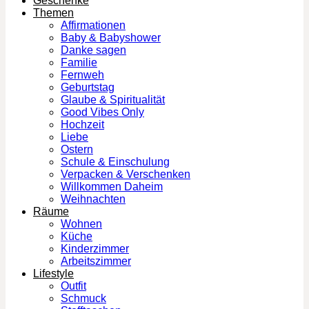
Geschenke
Themen
Affirmationen
Baby & Babyshower
Danke sagen
Familie
Fernweh
Geburtstag
Glaube & Spiritualität
Good Vibes Only
Hochzeit
Liebe
Ostern
Schule & Einschulung
Verpacken & Verschenken
Willkommen Daheim
Weihnachten
Räume
Wohnen
Küche
Kinderzimmer
Arbeitszimmer
Lifestyle
Outfit
Schmuck