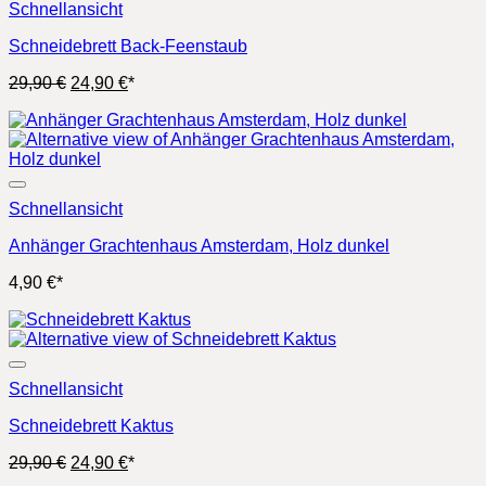
Schnellansicht
Schneidebrett Back-Feenstaub
Ursprünglicher
Aktueller
29,90
€
24,90
€
*
Preis
Preis
war:
ist:
29,90 €
24,90 €.
Schnellansicht
Anhänger Grachtenhaus Amsterdam, Holz dunkel
4,90
€
*
Schnellansicht
Schneidebrett Kaktus
Ursprünglicher
Aktueller
29,90
€
24,90
€
*
Preis
Preis