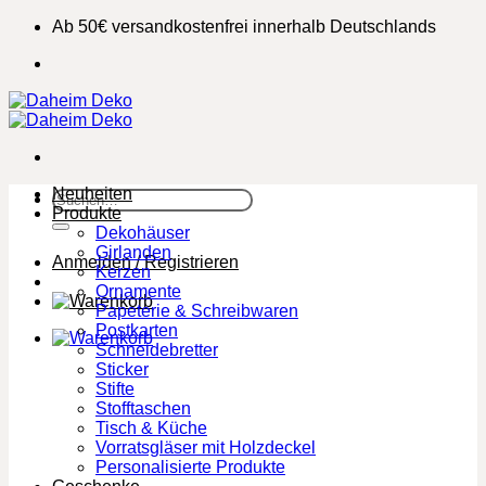
Zum
Ab 50€ versandkostenfrei innerhalb Deutschlands
Inhalt
springen
Neuheiten
Suchen
Produkte
nach:
Dekohäuser
Girlanden
Anmelden / Registrieren
Kerzen
Ornamente
Papeterie & Schreibwaren
Postkarten
Schneidebretter
Sticker
Stifte
Stofftaschen
Tisch & Küche
Vorratsgläser mit Holzdeckel
Personalisierte Produkte