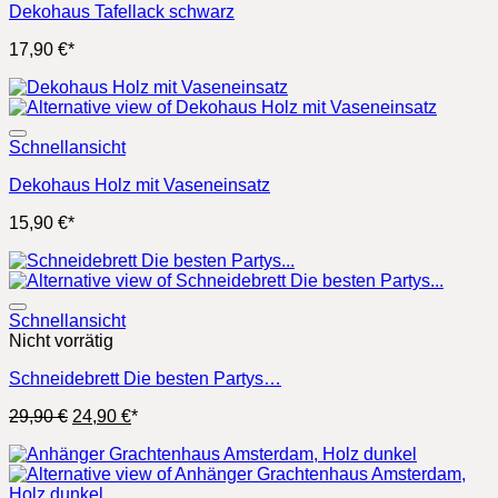
Dekohaus Tafellack schwarz
17,90
€
*
Schnellansicht
Dekohaus Holz mit Vaseneinsatz
15,90
€
*
Schnellansicht
Nicht vorrätig
Schneidebrett Die besten Partys…
Ursprünglicher
Aktueller
29,90
€
24,90
€
*
Preis
Preis
war:
ist:
29,90 €
24,90 €.