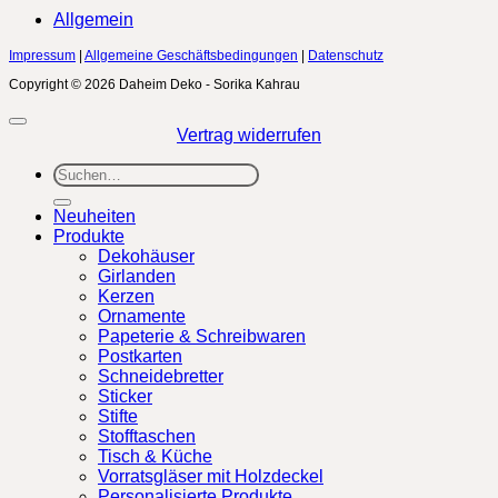
Allgemein
Impressum
|
Allgemeine Geschäftsbedingungen
|
Datenschutz
Copyright © 2026 Daheim Deko - Sorika Kahrau
Vertrag widerrufen
Suchen
nach:
Neuheiten
Produkte
Dekohäuser
Girlanden
Kerzen
Ornamente
Papeterie & Schreibwaren
Postkarten
Schneidebretter
Sticker
Stifte
Stofftaschen
Tisch & Küche
Vorratsgläser mit Holzdeckel
Personalisierte Produkte