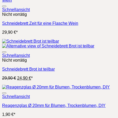
Schnellansicht
Nicht vorrätig
Schneidebrett Zeit für eine Flasche Wein
29,90
€
*
Schnellansicht
Nicht vorrätig
Schneidebrett Brot ist teilbar
Ursprünglicher
Aktueller
29,90
€
24,90
€
*
Preis
Preis
war:
ist:
29,90 €
24,90 €.
Schnellansicht
Reagenzglas Ø 20mm für Blumen, Trockenblumen, DIY
1,90
€
*