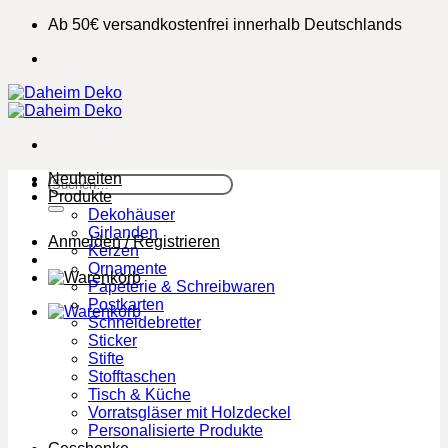
Zum
Ab 50€ versandkostenfrei innerhalb Deutschlands
Inhalt
springen
Neuheiten
Suchen
Produkte
nach:
Dekohäuser
Girlanden
Anmelden / Registrieren
Kerzen
Ornamente
Papeterie & Schreibwaren
Postkarten
Schneidebretter
Sticker
Stifte
Stofftaschen
Tisch & Küche
Vorratsgläser mit Holzdeckel
Personalisierte Produkte