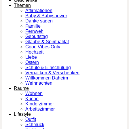
Geschenke
Themen
Affirmationen
Baby & Babyshower
Danke sagen
Familie
Fernweh
Geburtstag
Glaube & Spiritualität
Good Vibes Only
Hochzeit
Liebe
Ostern
Schule & Einschulung
Verpacken & Verschenken
Willkommen Daheim
Weihnachten
Räume
Wohnen
Küche
Kinderzimmer
Arbeitszimmer
Lifestyle
Outfit
Schmuck