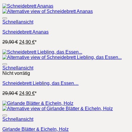
Schnellansicht
Schneidebrett Ananas
Ursprünglicher
Aktueller
29,90
€
24,90
€
*
Preis
Preis
war:
ist:
29,90 €
24,90 €.
Schnellansicht
Nicht vorrätig
Schneidebrett Liebling, das Essen…
Ursprünglicher
Aktueller
29,90
€
24,90
€
*
Preis
Preis
war:
ist:
29,90 €
24,90 €.
Schnellansicht
Girlande Blätter & Eicheln, Holz