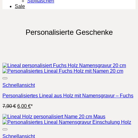
Stofftaschen
Sale
Personalisierte Geschenke
Schnellansicht
Personalisiertes Lineal aus Holz mit Namensgravur – Fuchs
Ursprünglicher
Aktueller
7,90
€
6,00
€
*
Preis
Preis
war:
ist:
7,90 €
6,00 €.
Schnellansicht