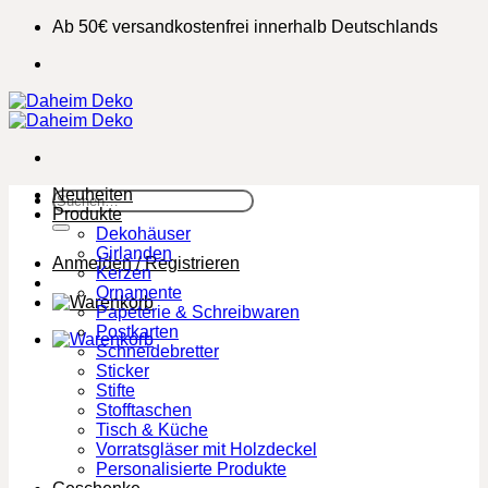
Zum
Ab 50€ versandkostenfrei innerhalb Deutschlands
Inhalt
springen
Neuheiten
Suchen
Produkte
nach:
Dekohäuser
Girlanden
Anmelden / Registrieren
Kerzen
Ornamente
Papeterie & Schreibwaren
Postkarten
Schneidebretter
Sticker
Stifte
Stofftaschen
Tisch & Küche
Vorratsgläser mit Holzdeckel
Personalisierte Produkte