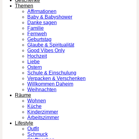
Geschenke
Themen
Affirmationen
Baby & Babyshower
Danke sagen
Familie
Fernweh
Geburtstag
Glaube & Spiritualität
Good Vibes Only
Hochzeit
Liebe
Ostern
Schule & Einschulung
Verpacken & Verschenken
Willkommen Daheim
Weihnachten
Räume
Wohnen
Küche
Kinderzimmer
Arbeitszimmer
Lifestyle
Outfit
Schmuck