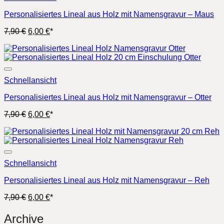
Personalisiertes Lineal aus Holz mit Namensgravur – Maus
Ursprünglicher
Aktueller
7,90
€
6,00
€
*
Preis
Preis
war:
ist:
7,90 €
6,00 €.
Schnellansicht
Personalisiertes Lineal aus Holz mit Namensgravur – Otter
Ursprünglicher
Aktueller
7,90
€
6,00
€
*
Preis
Preis
war:
ist:
7,90 €
6,00 €.
Schnellansicht
Personalisiertes Lineal aus Holz mit Namensgravur – Reh
Ursprünglicher
Aktueller
7,90
€
6,00
€
*
Preis
Preis
war:
ist:
Archive
7,90 €
6,00 €.