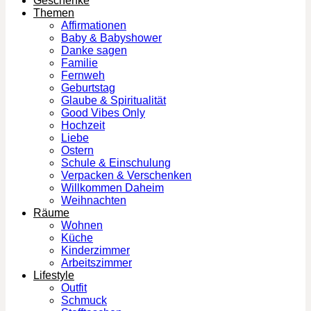
Geschenke
Themen
Affirmationen
Baby & Babyshower
Danke sagen
Familie
Fernweh
Geburtstag
Glaube & Spiritualität
Good Vibes Only
Hochzeit
Liebe
Ostern
Schule & Einschulung
Verpacken & Verschenken
Willkommen Daheim
Weihnachten
Räume
Wohnen
Küche
Kinderzimmer
Arbeitszimmer
Lifestyle
Outfit
Schmuck