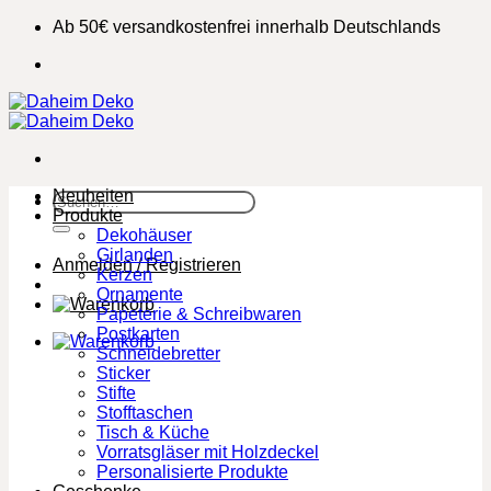
Zum
Ab 50€ versandkostenfrei innerhalb Deutschlands
Inhalt
springen
Neuheiten
Suchen
Produkte
nach:
Dekohäuser
Girlanden
Anmelden / Registrieren
Kerzen
Ornamente
Papeterie & Schreibwaren
Postkarten
Schneidebretter
Sticker
Stifte
Stofftaschen
Tisch & Küche
Vorratsgläser mit Holzdeckel
Personalisierte Produkte