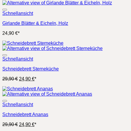
29,90 €
24,90 €.
Schnellansicht
Girlande Blätter & Eicheln, Holz
24,90
€
*
Schnellansicht
Schneidebrett Sterneküche
Ursprünglicher
Aktueller
29,90
€
24,90
€
*
Preis
Preis
war:
ist:
29,90 €
24,90 €.
Schnellansicht
Schneidebrett Ananas
Ursprünglicher
Aktueller
29,90
€
24,90
€
*
Preis
Preis