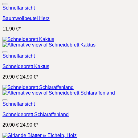
Schnellansicht
Baumwollbeutel Herz
11,90
€
*
Schnellansicht
Schneidebrett Kaktus
Ursprünglicher
Aktueller
29,90
€
24,90
€
*
Preis
Preis
war:
ist:
29,90 €
24,90 €.
Schnellansicht
Schneidebrett Schlaraffenland
Ursprünglicher
Aktueller
29,90
€
24,90
€
*
Preis
Preis
war:
ist: