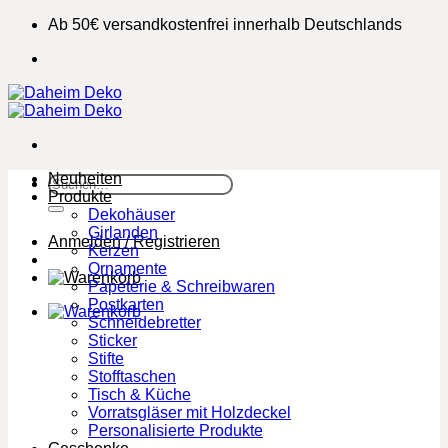
Zum
Ab 50€ versandkostenfrei innerhalb Deutschlands
Inhalt
springen
Neuheiten
Suchen
Produkte
nach:
Dekohäuser
Girlanden
Anmelden / Registrieren
Kerzen
Ornamente
Papeterie & Schreibwaren
Postkarten
Schneidebretter
Sticker
Stifte
Stofftaschen
Tisch & Küche
Vorratsgläser mit Holzdeckel
Personalisierte Produkte