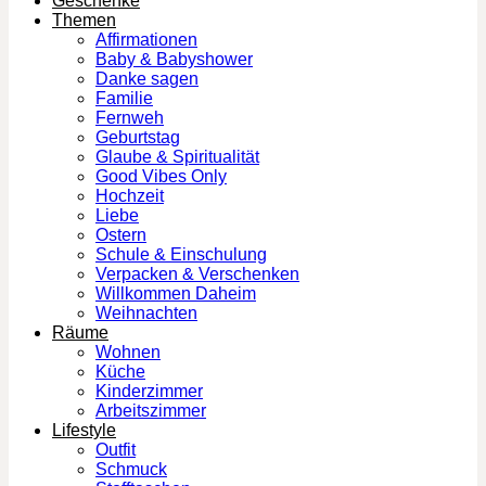
Geschenke
Themen
Affirmationen
Baby & Babyshower
Danke sagen
Familie
Fernweh
Geburtstag
Glaube & Spiritualität
Good Vibes Only
Hochzeit
Liebe
Ostern
Schule & Einschulung
Verpacken & Verschenken
Willkommen Daheim
Weihnachten
Räume
Wohnen
Küche
Kinderzimmer
Arbeitszimmer
Lifestyle
Outfit
Schmuck