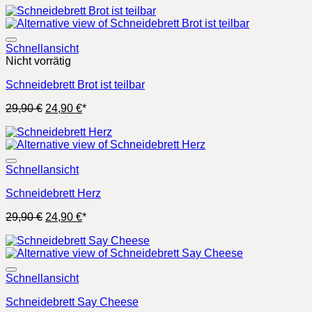
war:
ist:
29,90 €
24,90 €.
Schnellansicht
Nicht vorrätig
Schneidebrett Brot ist teilbar
Ursprünglicher
Aktueller
29,90
€
24,90
€
*
Preis
Preis
war:
ist:
29,90 €
24,90 €.
Schnellansicht
Schneidebrett Herz
Ursprünglicher
Aktueller
29,90
€
24,90
€
*
Preis
Preis
war:
ist:
29,90 €
24,90 €.
Schnellansicht
Schneidebrett Say Cheese