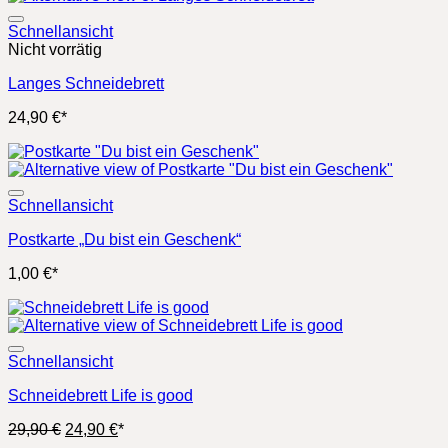
Schnellansicht
Nicht vorrätig
Langes Schneidebrett
24,90
€
*
Schnellansicht
Postkarte „Du bist ein Geschenk“
1,00
€
*
Schnellansicht
Schneidebrett Life is good
Ursprünglicher
Aktueller
29,90
€
24,90
€
*
Preis
Preis