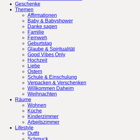
Geschenke
Themen
Affirmationen
Baby & Babyshower
Danke sagen
Familie
Fernweh
Geburtstag
Glaube & Spiritualität
Good Vibes Only
Hochzeit
Liebe
Ostern
Schule & Einschulung
Verpacken & Verschenken
Willkommen Daheim
Weihnachten
Räume
Wohnen
Küche
Kinderzimmer
Arbeitszimmer
Lifestyle
Outfit
Schmuck