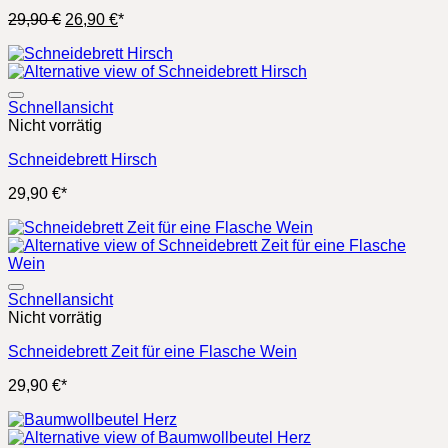
Ursprünglicher
Aktueller
29,90
€
26,90
€
*
Preis
Preis
war:
ist:
29,90 €
26,90 €.
Schnellansicht
Nicht vorrätig
Schneidebrett Hirsch
29,90
€
*
Schnellansicht
Nicht vorrätig
Schneidebrett Zeit für eine Flasche Wein
29,90
€
*