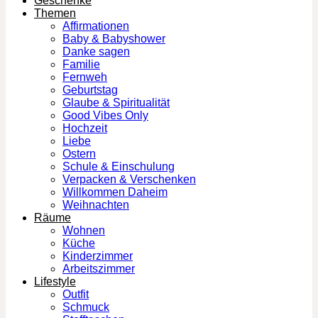
Geschenke
Themen
Affirmationen
Baby & Babyshower
Danke sagen
Familie
Fernweh
Geburtstag
Glaube & Spiritualität
Good Vibes Only
Hochzeit
Liebe
Ostern
Schule & Einschulung
Verpacken & Verschenken
Willkommen Daheim
Weihnachten
Räume
Wohnen
Küche
Kinderzimmer
Arbeitszimmer
Lifestyle
Outfit
Schmuck