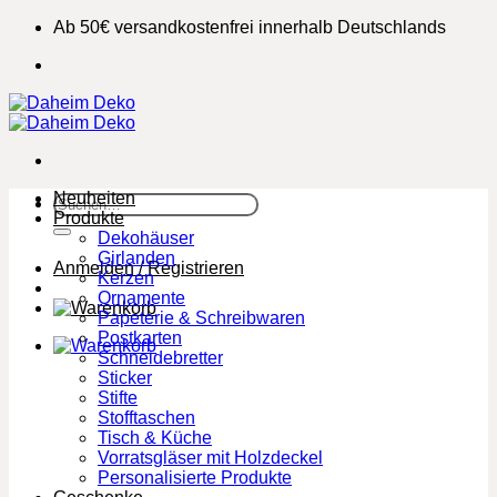
Zum
Ab 50€ versandkostenfrei innerhalb Deutschlands
Inhalt
springen
Neuheiten
Suchen
Produkte
nach:
Dekohäuser
Girlanden
Anmelden / Registrieren
Kerzen
Ornamente
Papeterie & Schreibwaren
Postkarten
Schneidebretter
Sticker
Stifte
Stofftaschen
Tisch & Küche
Vorratsgläser mit Holzdeckel
Personalisierte Produkte