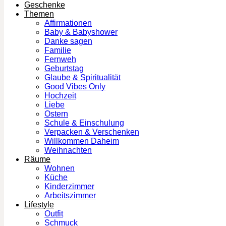
Geschenke
Themen
Affirmationen
Baby & Babyshower
Danke sagen
Familie
Fernweh
Geburtstag
Glaube & Spiritualität
Good Vibes Only
Hochzeit
Liebe
Ostern
Schule & Einschulung
Verpacken & Verschenken
Willkommen Daheim
Weihnachten
Räume
Wohnen
Küche
Kinderzimmer
Arbeitszimmer
Lifestyle
Outfit
Schmuck