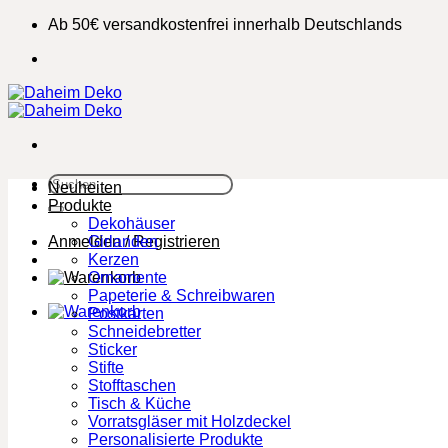
Zum
Ab 50€ versandkostenfrei innerhalb Deutschlands
Inhalt
springen
Suchen
Neuheiten
nach:
Produkte
Dekohäuser
Anmelden / Registrieren
Girlanden
Kerzen
Ornamente
Papeterie & Schreibwaren
Postkarten
Schneidebretter
Sticker
Stifte
Stofftaschen
Tisch & Küche
Vorratsgläser mit Holzdeckel
Personalisierte Produkte