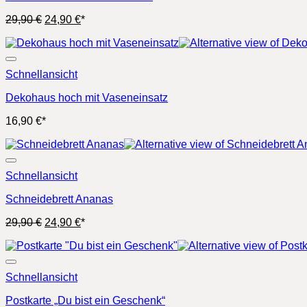
Ursprünglicher
Aktueller
29,90
€
24,90
€
*
Preis
Preis
war:
ist:
29,90 €
24,90 €.
Schnellansicht
Dekohaus hoch mit Vaseneinsatz
16,90
€
*
Schnellansicht
Schneidebrett Ananas
Ursprünglicher
Aktueller
29,90
€
24,90
€
*
Preis
Preis
war:
ist:
29,90 €
24,90 €.
Schnellansicht
Postkarte „Du bist ein Geschenk“