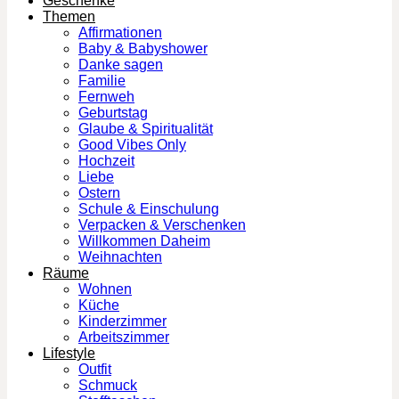
Geschenke
Themen
Affirmationen
Baby & Babyshower
Danke sagen
Familie
Fernweh
Geburtstag
Glaube & Spiritualität
Good Vibes Only
Hochzeit
Liebe
Ostern
Schule & Einschulung
Verpacken & Verschenken
Willkommen Daheim
Weihnachten
Räume
Wohnen
Küche
Kinderzimmer
Arbeitszimmer
Lifestyle
Outfit
Schmuck