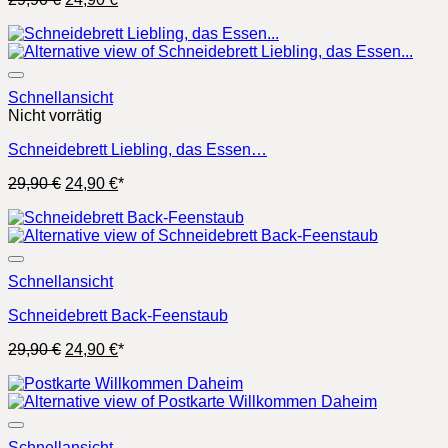
Preis
Preis
war:
ist:
29,90 €
24,90 €.
Schnellansicht
Nicht vorrätig
Schneidebrett Liebling, das Essen…
Ursprünglicher
Aktueller
29,90
€
24,90
€
*
Preis
Preis
war:
ist:
29,90 €
24,90 €.
Schnellansicht
Schneidebrett Back-Feenstaub
Ursprünglicher
Aktueller
29,90
€
24,90
€
*
Preis
Preis
war:
ist:
29,90 €
24,90 €.
Schnellansicht