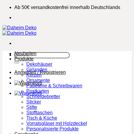
Zum
Ab 50€ versandkostenfrei innerhalb Deutschlands
Inhalt
springen
Neuheiten
Suchen
Produkte
nach:
Dekohäuser
Girlanden
Anmelden / Registrieren
Kerzen
Ornamente
Papeterie & Schreibwaren
Postkarten
Schneidebretter
Sticker
Stifte
Stofftaschen
Tisch & Küche
Vorratsgläser mit Holzdeckel
Personalisierte Produkte