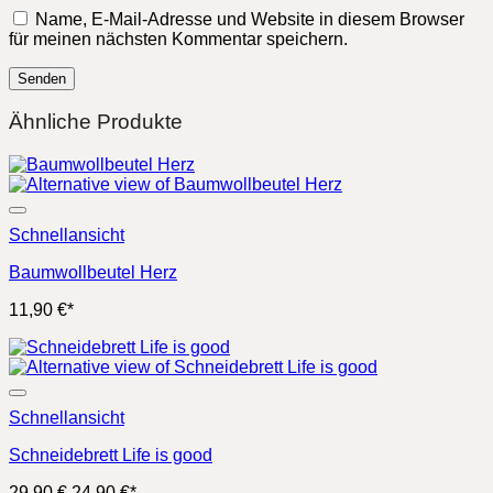
Name, E-Mail-Adresse und Website in diesem Browser
für meinen nächsten Kommentar speichern.
Ähnliche Produkte
Schnellansicht
Baumwollbeutel Herz
11,90
€
*
Schnellansicht
Schneidebrett Life is good
Ursprünglicher
Aktueller
29,90
€
24,90
€
*