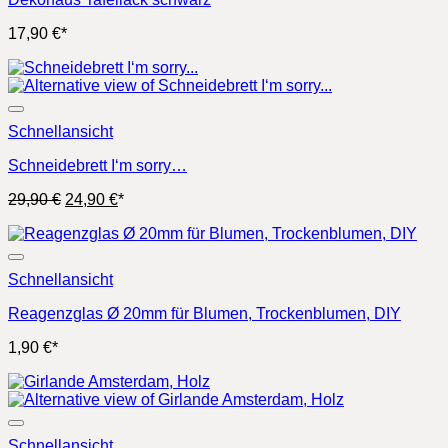
17,90
€
*
Schnellansicht
Schneidebrett I‘m sorry…
Ursprünglicher
Aktueller
29,90
€
24,90
€
*
Preis
Preis
war:
ist:
29,90 €
24,90 €.
Schnellansicht
Reagenzglas Ø 20mm für Blumen, Trockenblumen, DIY
1,90
€
*
Schnellansicht