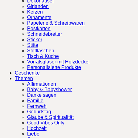
Dekohäuser
Girlanden
Kerzen
Ornamente
Papeterie & Schreibwaren
Postkarten
Schneidebretter
Sticker
Stifte
Stofftaschen
Tisch & Küche
Vorratsgläser mit Holzdeckel
Personalisierte Produkte
Geschenke
Themen
Affirmationen
Baby & Babyshower
Danke sagen
Familie
Fernweh
Geburtstag
Glaube & Spiritualität
Good Vibes Only
Hochzeit
Liebe