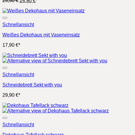
Ursprünglicher
Aktueller
29,90
€
24,90
€
*
Preis
Preis
war:
ist:
29,90 €
24,90 €.
Schnellansicht
Weißes Dekohaus mit Vaseneinsatz
17,90
€
*
Schnellansicht
Schneidebrett Sekt with you
29,90
€
*
Schnellansicht
Dekohaus Tafellack schwarz