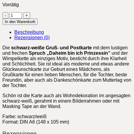
Vorrätig
Postkarte
"Daheim
In den Warenkorb
bin
ich
Beschreibung
Prinzessin"
Rezensionen (0)
Menge
Die
schwarz-weiße Gruß- und Postkarte
mit dem lustigen
und frechen
Spruch „Daheim bin ich Prinzessin“
und der
Wimpelkette als einziges Motiv, besticht durch ihre Klarheit
und Schlichheit. Sie ist ideal als moderne und etwas andere
Glückwunschkarte zur Geburt eines Mädchens, als
Grußkarte für einen lieben Menschen, für die Tochter, beste
Freundin, aber auch als Dankeschönkarte zum Muttertag von
der Tochter.
Schön ist die Karte auch als Wohndekoration im angesagten
schwarz-weiß, gerahmt in einem Bilderrahmen oder mit
Masking Tape an der Wand.
Farbe: schwarz/weiß
Format: DIN A6 (148 x 105 mm)
Rezensionen