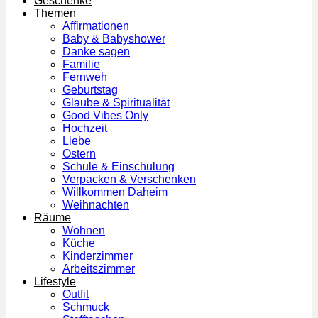
Geschenke
Themen
Affirmationen
Baby & Babyshower
Danke sagen
Familie
Fernweh
Geburtstag
Glaube & Spiritualität
Good Vibes Only
Hochzeit
Liebe
Ostern
Schule & Einschulung
Verpacken & Verschenken
Willkommen Daheim
Weihnachten
Räume
Wohnen
Küche
Kinderzimmer
Arbeitszimmer
Lifestyle
Outfit
Schmuck