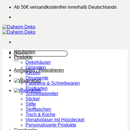
Zum
Ab 50€ versandkostenfrei innerhalb Deutschlands
Inhalt
springen
Neuheiten
Suchen
Produkte
nach:
Dekohäuser
Girlanden
Anmelden / Registrieren
Kerzen
Ornamente
Papeterie & Schreibwaren
Postkarten
Schneidebretter
Sticker
Stifte
Stofftaschen
Tisch & Küche
Vorratsgläser mit Holzdeckel
Personalisierte Produkte