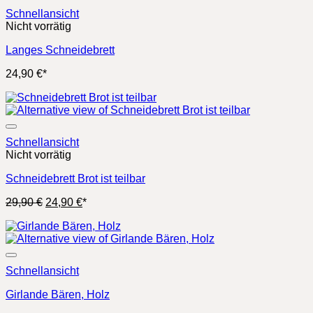
Schnellansicht
Nicht vorrätig
Langes Schneidebrett
24,90
€
*
Schnellansicht
Nicht vorrätig
Schneidebrett Brot ist teilbar
Ursprünglicher
Aktueller
29,90
€
24,90
€
*
Preis
Preis
war:
ist:
29,90 €
24,90 €.
Schnellansicht
Girlande Bären, Holz