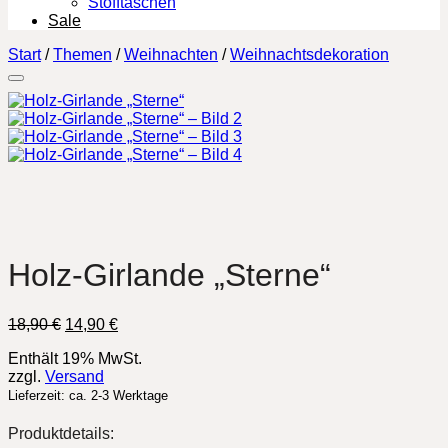
Stofftaschen
Sale
Start
/
Themen
/
Weihnachten
/
Weihnachtsdekoration
Holz-Girlande „Sterne“
Ursprünglicher
Aktueller
18,90
€
14,90
€
Preis
Preis
Enthält 19% MwSt.
war:
ist:
zzgl.
Versand
18,90 €
14,90 €.
Lieferzeit: ca. 2-3 Werktage
Produktdetails: