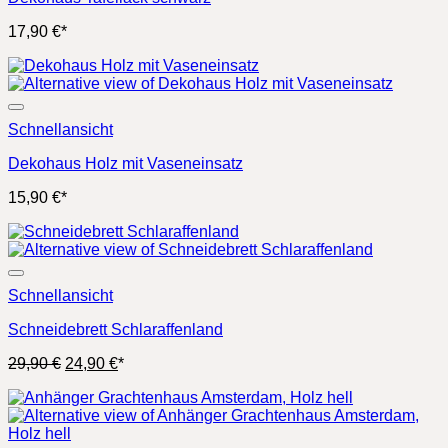
17,90
€
*
Schnellansicht
Dekohaus Holz mit Vaseneinsatz
15,90
€
*
Schnellansicht
Schneidebrett Schlaraffenland
Ursprünglicher
Aktueller
29,90
€
24,90
€
*
Preis
Preis
war:
ist:
29,90 €
24,90 €.