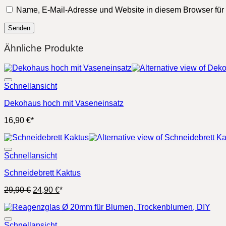
Name, E-Mail-Adresse und Website in diesem Browser fü
Ähnliche Produkte
Schnellansicht
Dekohaus hoch mit Vaseneinsatz
16,90
€
*
Schnellansicht
Schneidebrett Kaktus
Ursprünglicher
Aktueller
29,90
€
24,90
€
*
Preis
Preis
war:
ist:
29,90 €
24,90 €.
Schnellansicht