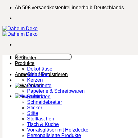
Zum
Ab 50€ versandkostenfrei innerhalb Deutschlands
Inhalt
springen
Suchen
Neuheiten
nach:
Produkte
Dekohäuser
Anmelden / Registrieren
Girlanden
Kerzen
Ornamente
Papeterie & Schreibwaren
Postkarten
Schneidebretter
Sticker
Stifte
Stofftaschen
Tisch & Küche
Vorratsgläser mit Holzdeckel
Personalisierte Produkte