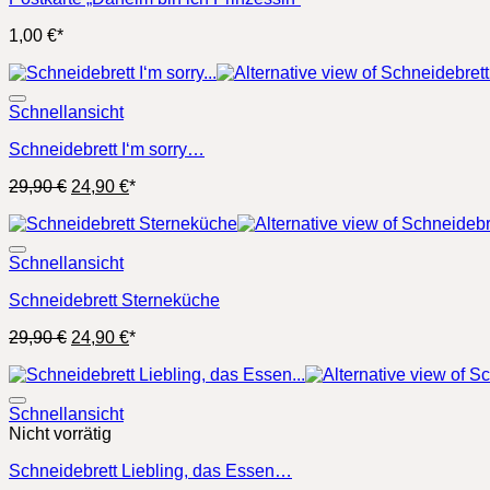
1,00
€
*
Schnellansicht
Schneidebrett I‘m sorry…
Ursprünglicher
Aktueller
29,90
€
24,90
€
*
Preis
Preis
war:
ist:
29,90 €
24,90 €.
Schnellansicht
Schneidebrett Sterneküche
Ursprünglicher
Aktueller
29,90
€
24,90
€
*
Preis
Preis
war:
ist:
29,90 €
24,90 €.
Schnellansicht
Nicht vorrätig
Schneidebrett Liebling, das Essen…