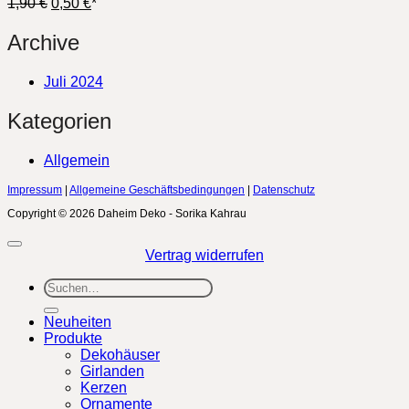
Ursprünglicher
Aktueller
1,90
€
0,50
€
*
Preis
Preis
war:
ist:
Archive
1,90 €
0,50 €.
Juli 2024
Kategorien
Allgemein
Impressum
|
Allgemeine Geschäftsbedingungen
|
Datenschutz
Copyright © 2026 Daheim Deko - Sorika Kahrau
Vertrag widerrufen
Suchen
nach:
Neuheiten
Produkte
Dekohäuser
Girlanden
Kerzen
Ornamente