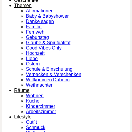
Geschenke
Themen
Affirmationen
Baby & Babyshower
Danke sagen
Familie
Fernweh
Geburtstag
Glaube & Spiritualität
Good Vibes Only
Hochzeit
Liebe
Ostern
Schule & Einschulung
Verpacken & Verschenken
Willkommen Daheim
Weihnachten
Räume
Wohnen
Küche
Kinderzimmer
Arbeitszimmer
Lifestyle
Outfit
Schmuck