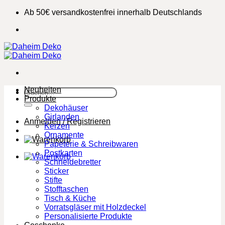
Zum
Ab 50€ versandkostenfrei innerhalb Deutschlands
Inhalt
springen
Neuheiten
Suchen
Produkte
nach:
Dekohäuser
Girlanden
Anmelden / Registrieren
Kerzen
Ornamente
Papeterie & Schreibwaren
Postkarten
Schneidebretter
Sticker
Stifte
Stofftaschen
Tisch & Küche
Vorratsgläser mit Holzdeckel
Personalisierte Produkte