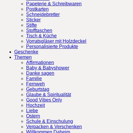
Papeterie & Schreibwaren
Postkarten
Schneidebretter
Sticker
Stifte
Stofftaschen
Tisch & Küche
Vorratsgläser mit Holzdeckel
Personalisierte Produkte
Geschenke
Themen
Affirmationen
Baby & Babyshower
Danke sagen
Familie
Fernweh
Geburtstag
Glaube & Spiritualität
Good Vibes Only
Hochzeit
Liebe
Ostern
Schule & Einschulung
Verpacken & Verschenken
Willkommen Daheim