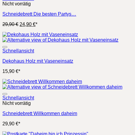
Nicht vorrätig
Schneidebrett Die besten Partys…
Ursprünglicher
Aktueller
29,90
€
24,90
€
*
Preis
Preis
war:
ist:
29,90 €
24,90 €.
Schnellansicht
Dekohaus Holz mit Vaseneinsatz
15,90
€
*
Schnellansicht
Nicht vorrätig
Schneidebrett Willkommen daheim
29,90
€
*