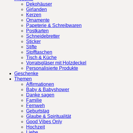
Dekohäuser
Girlanden
Kerzen
Ornamente
Papeterie & Schreibwaren
Postkarten
Schneidebretter
Sticker
Stifte
Stofftaschen
Tisch & Küche
Vorratsgläser mit Holzdeckel
Personalisierte Produkte
Geschenke
Themen
Affirmationen
Baby & Babyshower
Danke sagen
Familie
Fernweh
Geburtstag
Glaube & Spiritualität
Good Vibes Only
Hochzeit
Liebe