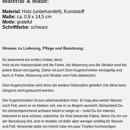
Material & Maße:
Material:
Holz (unbehandelt), Kunststoff
Maße:
ca. 0,9 x 14,5 cm
Motiv:
grateful
Schriftfarbe:
schwarz
Hinweis zu Lieferung, Pflege und Benutzung:
Du bekommst ein echtes Unikat, denn:
Holz ist ein Naturprodukt und die Farbe, die Maserung und die Struktur sind bei
jedem Baum einzigartig. Daher ist auch Dein Kugelschreiber einzigartig und
kann in Farbe, Maserung und Struktur vom Foto abweichen.
Dein Kugelschreiber wird ohne die weitere Dekoration geliefert. Die Mine kann
übrigens nicht getauscht werden.
Der Kugelschreiber ist aus unbehandeltem Holz. Er mag also weder Wasser
noch Fett, wenn er so bleiben soll, wie er zu Beginn aussieht. Behandelst Du
ihn dementsprechend achtsam bleibt er lange so – nutzt Du ihn intensiv,
bekommt er eine schöne, natürliche, für Holz bekannte Patina. Wenn Du ihn vor
der Benutzung ölst, wird er dunkler, ist dafür aber weniger anfällig für Wasser
und Fett. Verwende dafür ein Holzöl oder ein paar Tropfen hochwertiges