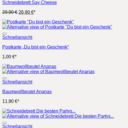
Schneidebrett Say Cheese
Ursprünglicher
Aktueller
29,90
€
26,90
€
*
Preis
Preis
war:
ist:
29,90 €
26,90 €.
Schnellansicht
Postkarte „Du bist ein Geschenk“
1,00
€
*
Schnellansicht
Baumwollbeutel Ananas
11,90
€
*
Schnellansicht