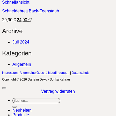
Schnellansicht
Schneidebrett Back-Feenstaub
Ursprünglicher
Aktueller
29,90
€
24,90
€
*
Preis
Preis
war:
ist:
Archive
29,90 €
24,90 €.
Juli 2024
Kategorien
Allgemein
Impressum
|
Allgemeine Geschäftsbedingungen
|
Datenschutz
Copyright © 2026 Daheim Deko - Sorika Kahrau
Vertrag widerrufen
Suchen
nach:
Neuheiten
Produkte