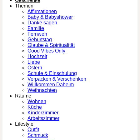
Geschenke
Themen
Affirmationen
Baby & Babyshower
Danke sagen
Familie
Fernweh
Geburtstag
Glaube & Spiritualität
Good Vibes Only
Hochzeit
Liebe
Ostern
Schule & Einschulung
Verpacken & Verschenken
Willkommen Daheim
Weihnachten
Räume
Wohnen
Küche
Kinderzimmer
Arbeitszimmer
Lifestyle
Outfit
Schmuck