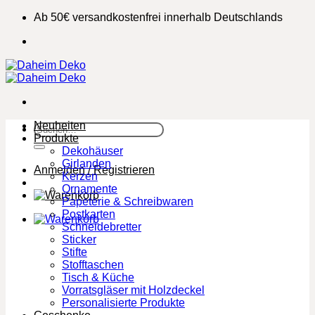
Zum
Ab 50€ versandkostenfrei innerhalb Deutschlands
Inhalt
springen
Neuheiten
Suchen
Produkte
nach:
Dekohäuser
Girlanden
Anmelden / Registrieren
Kerzen
Ornamente
Papeterie & Schreibwaren
Postkarten
Schneidebretter
Sticker
Stifte
Stofftaschen
Tisch & Küche
Vorratsgläser mit Holzdeckel
Personalisierte Produkte