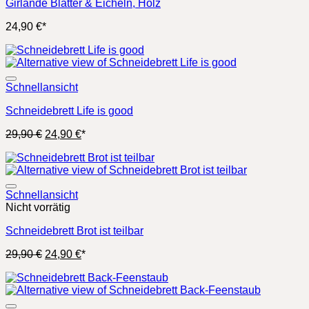
Girlande Blätter & Eicheln, Holz
24,90
€
*
Schnellansicht
Schneidebrett Life is good
Ursprünglicher
Aktueller
29,90
€
24,90
€
*
Preis
Preis
war:
ist:
29,90 €
24,90 €.
Schnellansicht
Nicht vorrätig
Schneidebrett Brot ist teilbar
Ursprünglicher
Aktueller
29,90
€
24,90
€
*
Preis
Preis
war:
ist:
29,90 €
24,90 €.