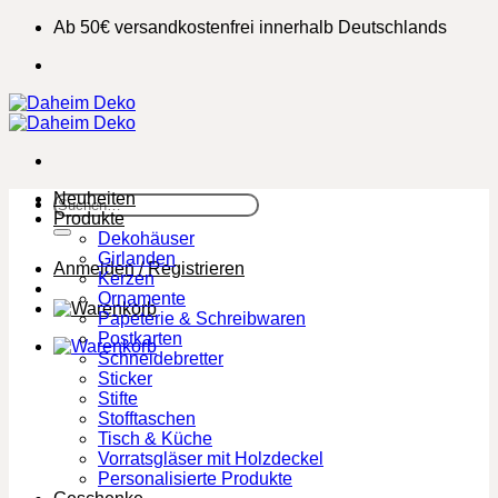
Zum
Ab 50€ versandkostenfrei innerhalb Deutschlands
Inhalt
springen
Neuheiten
Suchen
Produkte
nach:
Dekohäuser
Girlanden
Anmelden / Registrieren
Kerzen
Ornamente
Papeterie & Schreibwaren
Postkarten
Schneidebretter
Sticker
Stifte
Stofftaschen
Tisch & Küche
Vorratsgläser mit Holzdeckel
Personalisierte Produkte