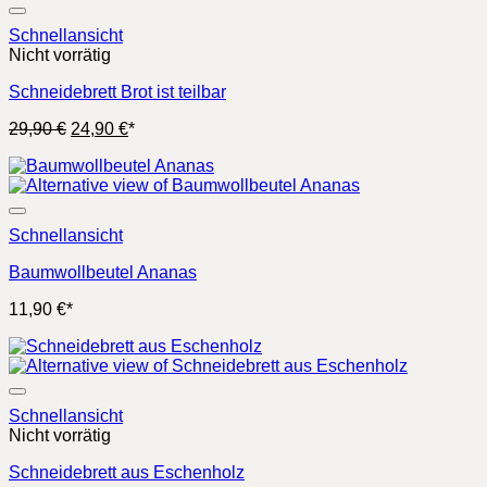
Schnellansicht
Nicht vorrätig
Schneidebrett Brot ist teilbar
Ursprünglicher
Aktueller
29,90
€
24,90
€
*
Preis
Preis
war:
ist:
29,90 €
24,90 €.
Schnellansicht
Baumwollbeutel Ananas
11,90
€
*
Schnellansicht
Nicht vorrätig
Schneidebrett aus Eschenholz