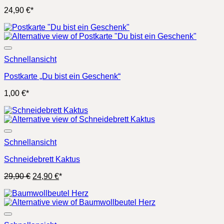
24,90
€
*
Schnellansicht
Postkarte „Du bist ein Geschenk“
1,00
€
*
Schnellansicht
Schneidebrett Kaktus
Ursprünglicher
Aktueller
29,90
€
24,90
€
*
Preis
Preis
war:
ist:
29,90 €
24,90 €.