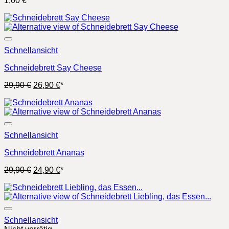
1,00
€
*
Schnellansicht
Schneidebrett Say Cheese
Ursprünglicher
Aktueller
29,90
€
26,90
€
*
Preis
Preis
war:
ist:
29,90 €
26,90 €.
Schnellansicht
Schneidebrett Ananas
Ursprünglicher
Aktueller
29,90
€
24,90
€
*
Preis
Preis
war:
ist:
29,90 €
24,90 €.
Schnellansicht