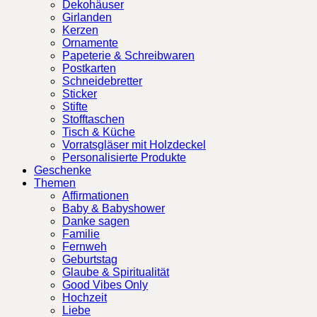
Dekohäuser
Girlanden
Kerzen
Ornamente
Papeterie & Schreibwaren
Postkarten
Schneidebretter
Sticker
Stifte
Stofftaschen
Tisch & Küche
Vorratsgläser mit Holzdeckel
Personalisierte Produkte
Geschenke
Themen
Affirmationen
Baby & Babyshower
Danke sagen
Familie
Fernweh
Geburtstag
Glaube & Spiritualität
Good Vibes Only
Hochzeit
Liebe