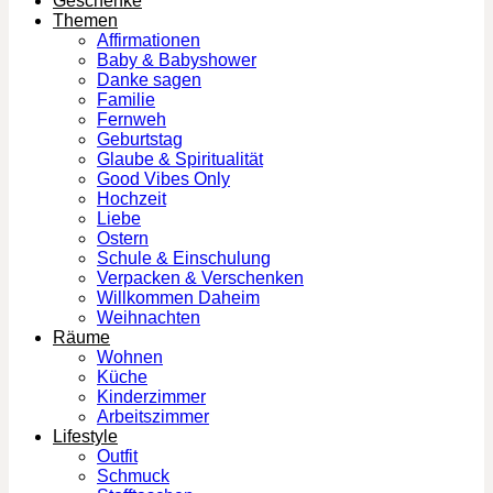
Geschenke
Themen
Affirmationen
Baby & Babyshower
Danke sagen
Familie
Fernweh
Geburtstag
Glaube & Spiritualität
Good Vibes Only
Hochzeit
Liebe
Ostern
Schule & Einschulung
Verpacken & Verschenken
Willkommen Daheim
Weihnachten
Räume
Wohnen
Küche
Kinderzimmer
Arbeitszimmer
Lifestyle
Outfit
Schmuck