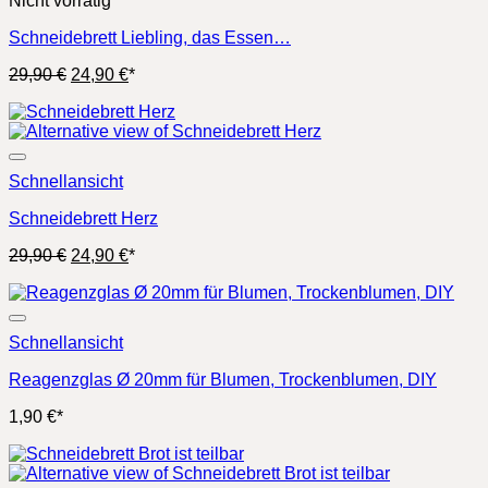
Nicht vorrätig
Schneidebrett Liebling, das Essen…
Ursprünglicher
Aktueller
29,90
€
24,90
€
*
Preis
Preis
war:
ist:
29,90 €
24,90 €.
Schnellansicht
Schneidebrett Herz
Ursprünglicher
Aktueller
29,90
€
24,90
€
*
Preis
Preis
war:
ist:
29,90 €
24,90 €.
Schnellansicht
Reagenzglas Ø 20mm für Blumen, Trockenblumen, DIY
1,90
€
*