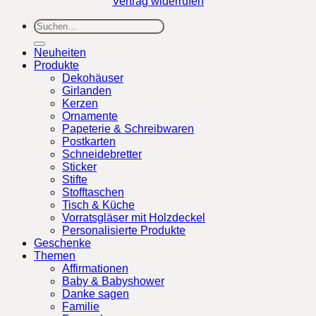
Vertrag widerrufen
Suchen
nach:
Neuheiten
Produkte
Dekohäuser
Girlanden
Kerzen
Ornamente
Papeterie & Schreibwaren
Postkarten
Schneidebretter
Sticker
Stifte
Stofftaschen
Tisch & Küche
Vorratsgläser mit Holzdeckel
Personalisierte Produkte
Geschenke
Themen
Affirmationen
Baby & Babyshower
Danke sagen
Familie