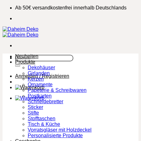
Zum
Ab 50€ versandkostenfrei innerhalb Deutschlands
Inhalt
springen
Neuheiten
Suchen
Produkte
nach:
Dekohäuser
Girlanden
Anmelden / Registrieren
Kerzen
Ornamente
Papeterie & Schreibwaren
Postkarten
Schneidebretter
Sticker
Stifte
Stofftaschen
Tisch & Küche
Vorratsgläser mit Holzdeckel
Personalisierte Produkte