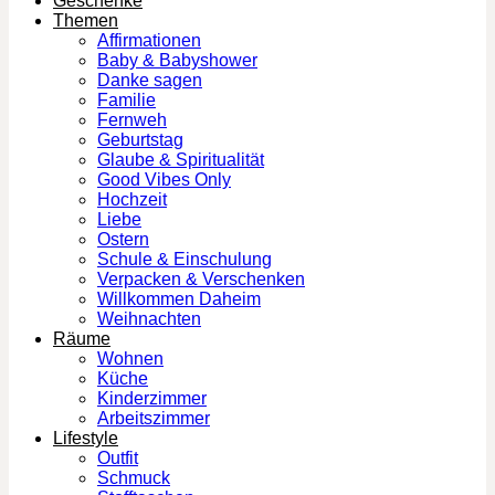
Geschenke
Themen
Affirmationen
Baby & Babyshower
Danke sagen
Familie
Fernweh
Geburtstag
Glaube & Spiritualität
Good Vibes Only
Hochzeit
Liebe
Ostern
Schule & Einschulung
Verpacken & Verschenken
Willkommen Daheim
Weihnachten
Räume
Wohnen
Küche
Kinderzimmer
Arbeitszimmer
Lifestyle
Outfit
Schmuck