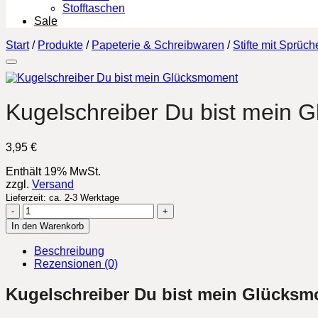
Stofftaschen
Sale
Start
/
Produkte
/
Papeterie & Schreibwaren
/
Stifte mit Sprüch
Kugelschreiber Du bist mein 
3,95
€
Enthält 19% MwSt.
zzgl.
Versand
Lieferzeit: ca. 2-3 Werktage
Kugelschreiber
Du
In den Warenkorb
bist
mein
Beschreibung
Glücksmoment
Rezensionen (0)
Menge
Kugelschreiber Du bist mein Glücks