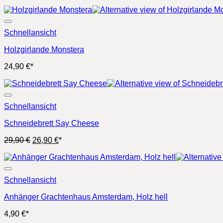
Schnellansicht
Holzgirlande Monstera
24,90
€
*
Schnellansicht
Schneidebrett Say Cheese
Ursprünglicher
Aktueller
29,90
€
26,90
€
*
Preis
Preis
war:
ist:
29,90 €
26,90 €.
Schnellansicht
Anhänger Grachtenhaus Amsterdam, Holz hell
4,90
€
*