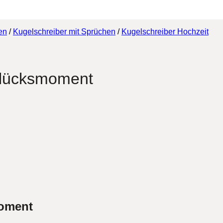
en
/
Kugelschreiber mit Sprüchen
/
Kugelschreiber Hochzeit
Glücksmoment
moment