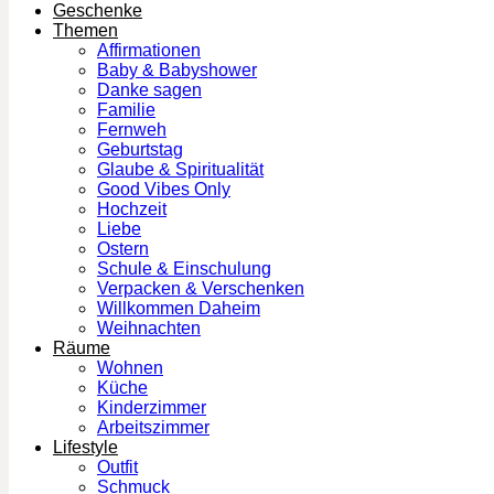
Geschenke
Themen
Affirmationen
Baby & Babyshower
Danke sagen
Familie
Fernweh
Geburtstag
Glaube & Spiritualität
Good Vibes Only
Hochzeit
Liebe
Ostern
Schule & Einschulung
Verpacken & Verschenken
Willkommen Daheim
Weihnachten
Räume
Wohnen
Küche
Kinderzimmer
Arbeitszimmer
Lifestyle
Outfit
Schmuck