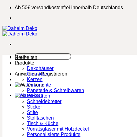
Zum
Ab 50€ versandkostenfrei innerhalb Deutschlands
Inhalt
springen
Suchen
Neuheiten
nach:
Produkte
Dekohäuser
Anmelden / Registrieren
Girlanden
Kerzen
Ornamente
Papeterie & Schreibwaren
Postkarten
Schneidebretter
Sticker
Stifte
Stofftaschen
Tisch & Küche
Vorratsgläser mit Holzdeckel
Personalisierte Produkte