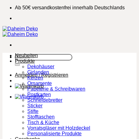
Zum
Ab 50€ versandkostenfrei innerhalb Deutschlands
Inhalt
springen
Neuheiten
Suchen
Produkte
nach:
Dekohäuser
Girlanden
Anmelden / Registrieren
Kerzen
Ornamente
Papeterie & Schreibwaren
Postkarten
Schneidebretter
Sticker
Stifte
Stofftaschen
Tisch & Küche
Vorratsgläser mit Holzdeckel
Personalisierte Produkte