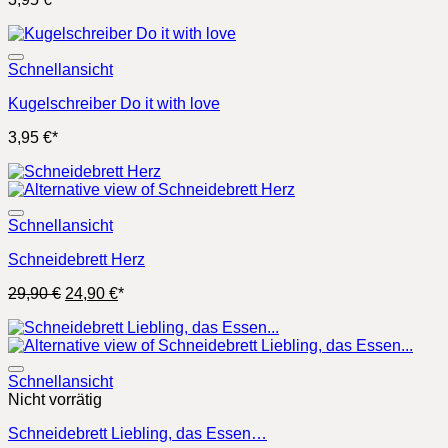
Schnellansicht
Kugelschreiber Do it with love
3,95
€
*
Schnellansicht
Schneidebrett Herz
Ursprünglicher
Aktueller
29,90
€
24,90
€
*
Preis
Preis
war:
ist:
29,90 €
24,90 €.
Schnellansicht
Nicht vorrätig
Schneidebrett Liebling, das Essen…