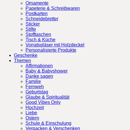
Ornamente
Papeterie & Schreibwaren
Postkarten
Schneidebretter
Sticker
Stifte
Stofftaschen
Tisch & Küche
Vorratsgläser mit Holzdeckel
Personalisierte Produkte
Geschenke
Themen
Affirmationen
Baby & Babyshower
Danke sagen
Familie
Fernweh
Geburtstag
Glaube & Spiritualität
Good Vibes Only
Hochzeit
Liebe
Ostern
Schule & Einschulung
Verpacken & Verschenken