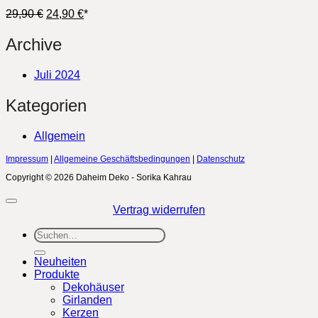
Ursprünglicher
Aktueller
29,90
€
24,90
€
*
Preis
Preis
war:
ist:
Archive
29,90 €
24,90 €.
Juli 2024
Kategorien
Allgemein
Impressum
|
Allgemeine Geschäftsbedingungen
|
Datenschutz
Copyright © 2026 Daheim Deko - Sorika Kahrau
Vertrag widerrufen
Suchen
nach:
Neuheiten
Produkte
Dekohäuser
Girlanden
Kerzen