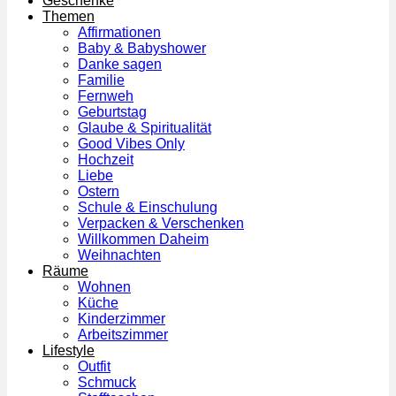
Geschenke
Themen
Affirmationen
Baby & Babyshower
Danke sagen
Familie
Fernweh
Geburtstag
Glaube & Spiritualität
Good Vibes Only
Hochzeit
Liebe
Ostern
Schule & Einschulung
Verpacken & Verschenken
Willkommen Daheim
Weihnachten
Räume
Wohnen
Küche
Kinderzimmer
Arbeitszimmer
Lifestyle
Outfit
Schmuck