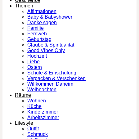
Geschenke
Themen
Affirmationen
Baby & Babyshower
Danke sagen
Familie
Fernweh
Geburtstag
Glaube & Spiritualität
Good Vibes Only
Hochzeit
Liebe
Ostern
Schule & Einschulung
Verpacken & Verschenken
Willkommen Daheim
Weihnachten
Räume
Wohnen
Küche
Kinderzimmer
Arbeitszimmer
Lifestyle
Outfit
Schmuck