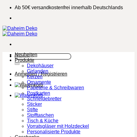
Zum
Ab 50€ versandkostenfrei innerhalb Deutschlands
Inhalt
springen
Neuheiten
Suchen
Produkte
nach:
Dekohäuser
Girlanden
Anmelden / Registrieren
Kerzen
Ornamente
Papeterie & Schreibwaren
Postkarten
Schneidebretter
Sticker
Stifte
Stofftaschen
Tisch & Küche
Vorratsgläser mit Holzdeckel
Personalisierte Produkte