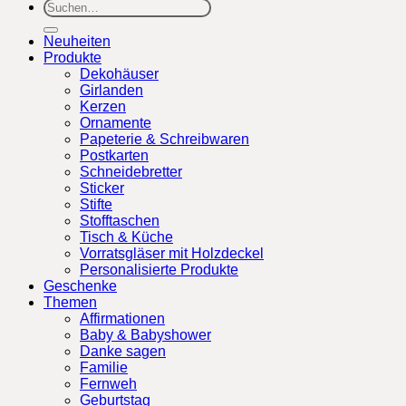
Suchen
nach:
Neuheiten
Produkte
Dekohäuser
Girlanden
Kerzen
Ornamente
Papeterie & Schreibwaren
Postkarten
Schneidebretter
Sticker
Stifte
Stofftaschen
Tisch & Küche
Vorratsgläser mit Holzdeckel
Personalisierte Produkte
Geschenke
Themen
Affirmationen
Baby & Babyshower
Danke sagen
Familie
Fernweh
Geburtstag