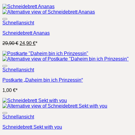
Schnellansicht
Schneidebrett Ananas
Ursprünglicher
Aktueller
29,90
€
24,90
€
*
Preis
Preis
war:
ist:
29,90 €
24,90 €.
Schnellansicht
Postkarte „Daheim bin ich Prinzessin“
1,00
€
*
Schnellansicht
Schneidebrett Sekt with you