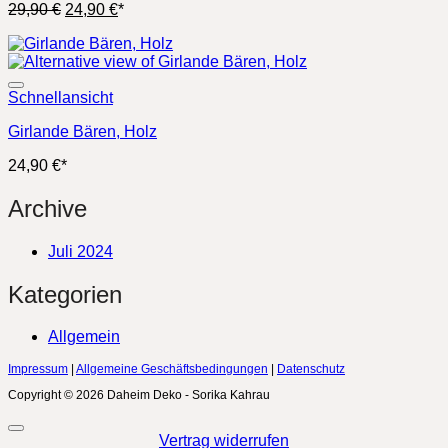
Ursprünglicher
Aktueller
29,90
€
24,90
€
*
Preis
Preis
war:
ist:
29,90 €
24,90 €.
Schnellansicht
Girlande Bären, Holz
24,90
€
*
Archive
Juli 2024
Kategorien
Allgemein
Impressum
|
Allgemeine Geschäftsbedingungen
|
Datenschutz
Copyright © 2026 Daheim Deko - Sorika Kahrau
Vertrag widerrufen