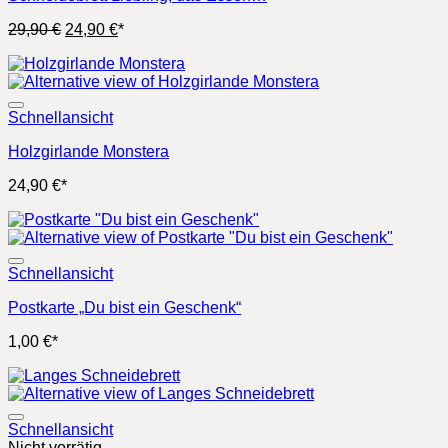
Ursprünglicher
Aktueller
29,90
€
24,90
€
*
Preis
Preis
war:
ist:
29,90 €
24,90 €.
Schnellansicht
Holzgirlande Monstera
24,90
€
*
Schnellansicht
Postkarte „Du bist ein Geschenk“
1,00
€
*
Schnellansicht
Nicht vorrätig