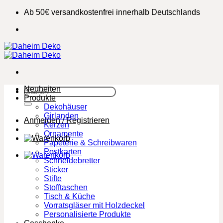
Zum
Ab 50€ versandkostenfrei innerhalb Deutschlands
Inhalt
springen
Neuheiten
Suchen
Produkte
nach:
Dekohäuser
Girlanden
Anmelden / Registrieren
Kerzen
Ornamente
Papeterie & Schreibwaren
Postkarten
Schneidebretter
Sticker
Stifte
Stofftaschen
Tisch & Küche
Vorratsgläser mit Holzdeckel
Personalisierte Produkte