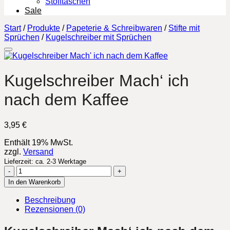
Stofftaschen
Sale
Start
/
Produkte
/
Papeterie & Schreibwaren
/
Stifte mit
Sprüchen
/
Kugelschreiber mit Sprüchen
Kugelschreiber Mach‘ ich
nach dem Kaffee
3,95
€
Enthält 19% MwSt.
zzgl.
Versand
Lieferzeit: ca. 2-3 Werktage
Kugelschreiber
Mach'
In den Warenkorb
ich
nach
Beschreibung
dem
Rezensionen (0)
Kaffee
Menge