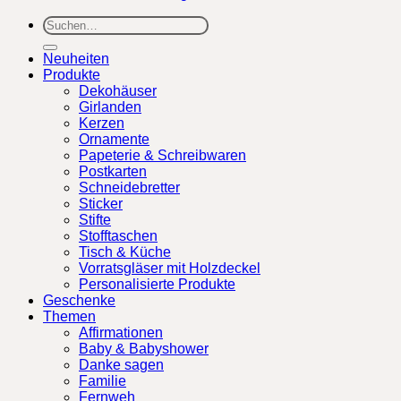
Suchen
nach:
Neuheiten
Produkte
Dekohäuser
Girlanden
Kerzen
Ornamente
Papeterie & Schreibwaren
Postkarten
Schneidebretter
Sticker
Stifte
Stofftaschen
Tisch & Küche
Vorratsgläser mit Holzdeckel
Personalisierte Produkte
Geschenke
Themen
Affirmationen
Baby & Babyshower
Danke sagen
Familie
Fernweh