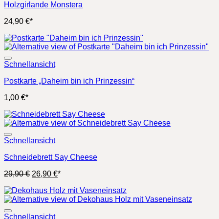
Holzgirlande Monstera
24,90
€
*
Schnellansicht
Postkarte „Daheim bin ich Prinzessin“
1,00
€
*
Schnellansicht
Schneidebrett Say Cheese
Ursprünglicher
Aktueller
29,90
€
26,90
€
*
Preis
Preis
war:
ist:
29,90 €
26,90 €.
Schnellansicht