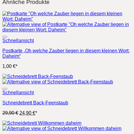
Ähnliche Produkte
Schnellansicht
Postkarte „Oh welche Zauber liegen in diesem kleinen Wort:
Daheim“
1,00
€
*
Schnellansicht
Schneidebrett Back-Feenstaub
Ursprünglicher
Aktueller
29,90
€
24,90
€
*
Preis
Preis
war:
ist:
29,90 €
24,90 €.