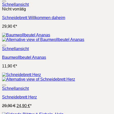
Schnellansicht
Nicht vorrätig
Schneidebrett Willkommen daheim
29,90
€
*
Schnellansicht
Baumwollbeutel Ananas
11,90
€
*
Schnellansicht
Schneidebrett Herz
Ursprünglicher
Aktueller
29,90
€
24,90
€
*
Preis
Preis