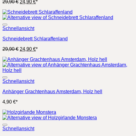
Ursprünglicher
Aktueller
29,90
€
24,90
€
*
Preis
Preis
war:
ist:
29,90 €
24,90 €.
Schnellansicht
Schneidebrett Schlaraffenland
Ursprünglicher
Aktueller
29,90
€
24,90
€
*
Preis
Preis
war:
ist:
29,90 €
24,90 €.
Schnellansicht
Anhänger Grachtenhaus Amsterdam, Holz hell
4,90
€
*
Schnellansicht