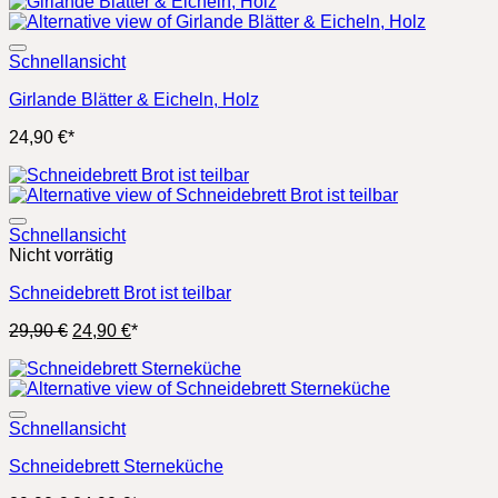
war:
ist:
29,90 €
24,90 €.
Schnellansicht
Girlande Blätter & Eicheln, Holz
24,90
€
*
Schnellansicht
Nicht vorrätig
Schneidebrett Brot ist teilbar
Ursprünglicher
Aktueller
29,90
€
24,90
€
*
Preis
Preis
war:
ist:
29,90 €
24,90 €.
Schnellansicht
Schneidebrett Sterneküche