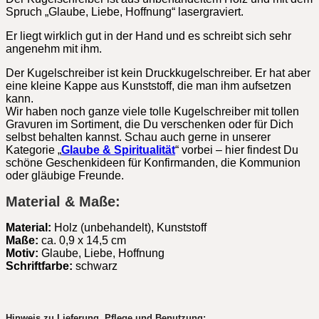
Spruch „Glaube, Liebe, Hoffnung“ lasergraviert.
Er liegt wirklich gut in der Hand und es schreibt sich sehr
angenehm mit ihm.
Der Kugelschreiber ist kein Druckkugelschreiber. Er hat aber
eine kleine Kappe aus Kunststoff, die man ihm aufsetzen
kann.
Wir haben noch ganze viele tolle Kugelschreiber mit tollen
Gravuren im Sortiment, die Du verschenken oder für Dich
selbst behalten kannst. Schau auch gerne in unserer
Kategorie „
Glaube & Spiritualität
“ vorbei – hier findest Du
schöne Geschenkideen für Konfirmanden, die Kommunion
oder gläubige Freunde.
Material & Maße:
Material:
Holz (unbehandelt), Kunststoff
Maße:
ca. 0,9 x 14,5 cm
Motiv:
Glaube, Liebe, Hoffnung
Schriftfarbe:
schwarz
Hinweis zu Lieferung, Pflege und Benutzung: