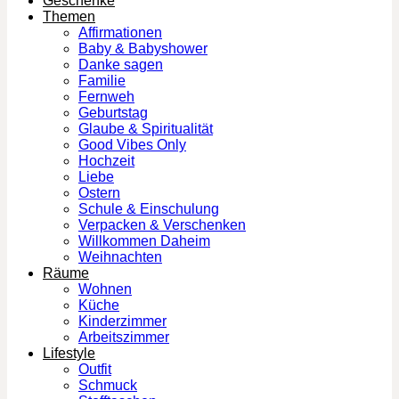
Geschenke
Themen
Affirmationen
Baby & Babyshower
Danke sagen
Familie
Fernweh
Geburtstag
Glaube & Spiritualität
Good Vibes Only
Hochzeit
Liebe
Ostern
Schule & Einschulung
Verpacken & Verschenken
Willkommen Daheim
Weihnachten
Räume
Wohnen
Küche
Kinderzimmer
Arbeitszimmer
Lifestyle
Outfit
Schmuck