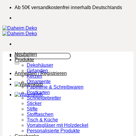
Zum
Ab 50€ versandkostenfrei innerhalb Deutschlands
Inhalt
springen
Neuheiten
Suchen
Produkte
nach:
Dekohäuser
Girlanden
Anmelden / Registrieren
Kerzen
Ornamente
Papeterie & Schreibwaren
Postkarten
Schneidebretter
Sticker
Stifte
Stofftaschen
Tisch & Küche
Vorratsgläser mit Holzdeckel
Personalisierte Produkte