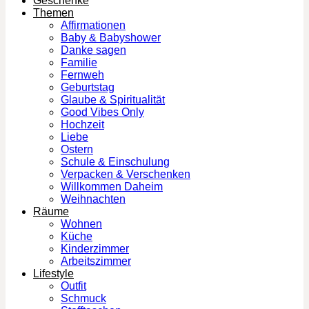
Geschenke
Themen
Affirmationen
Baby & Babyshower
Danke sagen
Familie
Fernweh
Geburtstag
Glaube & Spiritualität
Good Vibes Only
Hochzeit
Liebe
Ostern
Schule & Einschulung
Verpacken & Verschenken
Willkommen Daheim
Weihnachten
Räume
Wohnen
Küche
Kinderzimmer
Arbeitszimmer
Lifestyle
Outfit
Schmuck