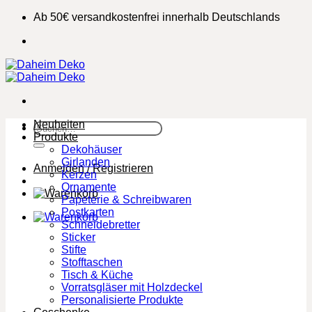
Zum
Ab 50€ versandkostenfrei innerhalb Deutschlands
Inhalt
springen
Neuheiten
Suchen
Produkte
nach:
Dekohäuser
Girlanden
Anmelden / Registrieren
Kerzen
Ornamente
Papeterie & Schreibwaren
Postkarten
Schneidebretter
Sticker
Stifte
Stofftaschen
Tisch & Küche
Vorratsgläser mit Holzdeckel
Personalisierte Produkte