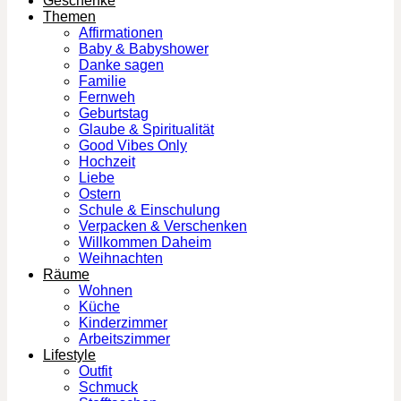
Geschenke
Themen
Affirmationen
Baby & Babyshower
Danke sagen
Familie
Fernweh
Geburtstag
Glaube & Spiritualität
Good Vibes Only
Hochzeit
Liebe
Ostern
Schule & Einschulung
Verpacken & Verschenken
Willkommen Daheim
Weihnachten
Räume
Wohnen
Küche
Kinderzimmer
Arbeitszimmer
Lifestyle
Outfit
Schmuck