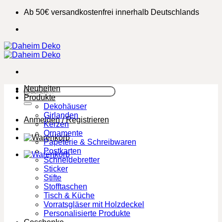
Zum
Ab 50€ versandkostenfrei innerhalb Deutschlands
Inhalt
springen
Neuheiten
Suchen
Produkte
nach:
Dekohäuser
Girlanden
Anmelden / Registrieren
Kerzen
Ornamente
Papeterie & Schreibwaren
Postkarten
Schneidebretter
Sticker
Stifte
Stofftaschen
Tisch & Küche
Vorratsgläser mit Holzdeckel
Personalisierte Produkte