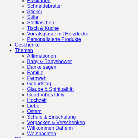
Postkarten
Schneidebretter
Sticker
Stifte
Stofftaschen
Tisch & Küche
Vorratsgläser mit Holzdeckel
Personalisierte Produkte
Geschenke
Themen
Affirmationen
Baby & Babyshower
Danke sagen
Familie
Fernweh
Geburtstag
Glaube & Spiritualität
Good Vibes Only
Hochzeit
Liebe
Ostern
Schule & Einschulung
Verpacken & Verschenken
Willkommen Daheim
Weihnachten