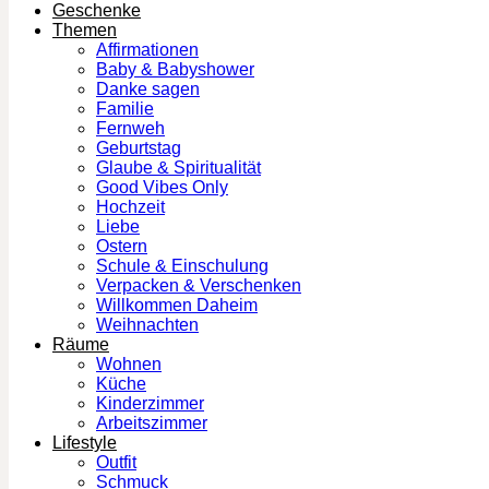
Geschenke
Themen
Affirmationen
Baby & Babyshower
Danke sagen
Familie
Fernweh
Geburtstag
Glaube & Spiritualität
Good Vibes Only
Hochzeit
Liebe
Ostern
Schule & Einschulung
Verpacken & Verschenken
Willkommen Daheim
Weihnachten
Räume
Wohnen
Küche
Kinderzimmer
Arbeitszimmer
Lifestyle
Outfit
Schmuck