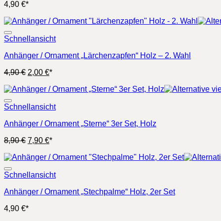
4,90
€
*
Schnellansicht
Anhänger / Ornament „Lärchenzapfen“ Holz – 2. Wahl
Ursprünglicher
Aktueller
4,90
€
2,00
€
*
Preis
Preis
war:
ist:
4,90 €
2,00 €.
Schnellansicht
Anhänger / Ornament „Sterne“ 3er Set, Holz
Ursprünglicher
Aktueller
8,90
€
7,90
€
*
Preis
Preis
war:
ist:
8,90 €
7,90 €.
Schnellansicht
Anhänger / Ornament „Stechpalme“ Holz, 2er Set
4,90
€
*