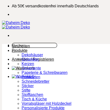
Zum
Ab 50€ versandkostenfrei innerhalb Deutschlands
Inhalt
springen
Suchen
Neuheiten
nach:
Produkte
Dekohäuser
Anmelden / Registrieren
Girlanden
Kerzen
Ornamente
Papeterie & Schreibwaren
Postkarten
Schneidebretter
Sticker
Stifte
Stofftaschen
Tisch & Küche
Vorratsgläser mit Holzdeckel
Personalisierte Produkte