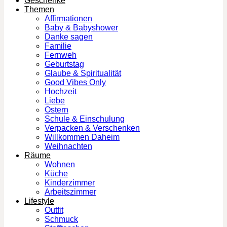
Geschenke
Themen
Affirmationen
Baby & Babyshower
Danke sagen
Familie
Fernweh
Geburtstag
Glaube & Spiritualität
Good Vibes Only
Hochzeit
Liebe
Ostern
Schule & Einschulung
Verpacken & Verschenken
Willkommen Daheim
Weihnachten
Räume
Wohnen
Küche
Kinderzimmer
Arbeitszimmer
Lifestyle
Outfit
Schmuck