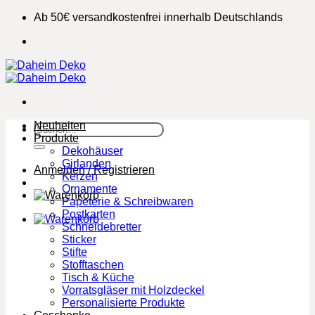
Zum
Ab 50€ versandkostenfrei innerhalb Deutschlands
Inhalt
springen
Neuheiten
Suchen
Produkte
nach:
Dekohäuser
Girlanden
Anmelden / Registrieren
Kerzen
Ornamente
Papeterie & Schreibwaren
Postkarten
Schneidebretter
Sticker
Stifte
Stofftaschen
Tisch & Küche
Vorratsgläser mit Holzdeckel
Personalisierte Produkte