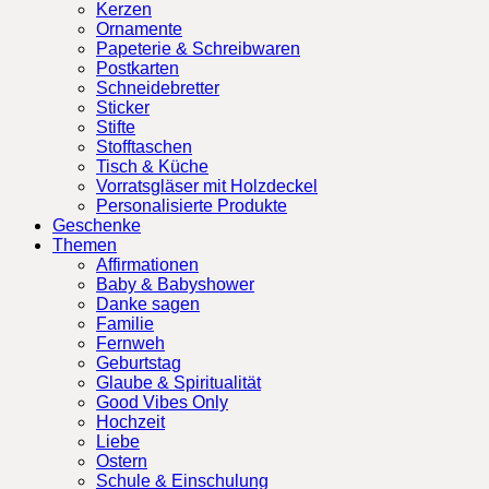
Kerzen
Ornamente
Papeterie & Schreibwaren
Postkarten
Schneidebretter
Sticker
Stifte
Stofftaschen
Tisch & Küche
Vorratsgläser mit Holzdeckel
Personalisierte Produkte
Geschenke
Themen
Affirmationen
Baby & Babyshower
Danke sagen
Familie
Fernweh
Geburtstag
Glaube & Spiritualität
Good Vibes Only
Hochzeit
Liebe
Ostern
Schule & Einschulung