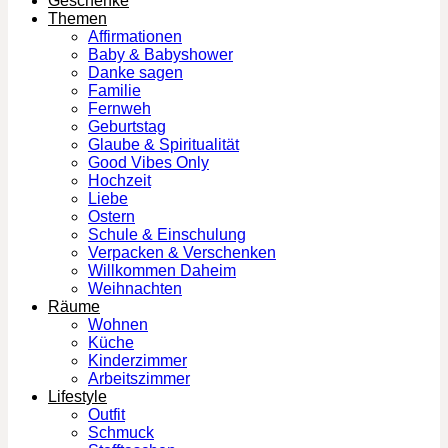
Geschenke
Themen
Affirmationen
Baby & Babyshower
Danke sagen
Familie
Fernweh
Geburtstag
Glaube & Spiritualität
Good Vibes Only
Hochzeit
Liebe
Ostern
Schule & Einschulung
Verpacken & Verschenken
Willkommen Daheim
Weihnachten
Räume
Wohnen
Küche
Kinderzimmer
Arbeitszimmer
Lifestyle
Outfit
Schmuck