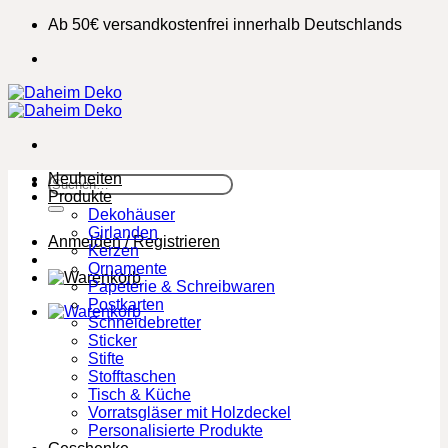
Zum
Ab 50€ versandkostenfrei innerhalb Deutschlands
Inhalt
springen
Neuheiten
Suchen
Produkte
nach:
Dekohäuser
Girlanden
Anmelden / Registrieren
Kerzen
Ornamente
Papeterie & Schreibwaren
Postkarten
Schneidebretter
Sticker
Stifte
Stofftaschen
Tisch & Küche
Vorratsgläser mit Holzdeckel
Personalisierte Produkte