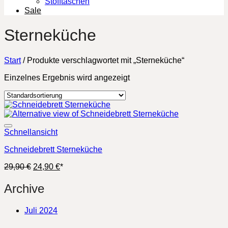
Stofftaschen
Sale
Sterneküche
Start
/
Produkte verschlagwortet mit „Sterneküche“
Einzelnes Ergebnis wird angezeigt
Schnellansicht
Schneidebrett Sterneküche
Ursprünglicher
Aktueller
29,90
€
24,90
€
*
Preis
Preis
war:
ist:
Archive
29,90 €
24,90 €.
Juli 2024