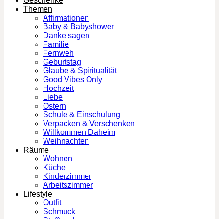
Geschenke
Themen
Affirmationen
Baby & Babyshower
Danke sagen
Familie
Fernweh
Geburtstag
Glaube & Spiritualität
Good Vibes Only
Hochzeit
Liebe
Ostern
Schule & Einschulung
Verpacken & Verschenken
Willkommen Daheim
Weihnachten
Räume
Wohnen
Küche
Kinderzimmer
Arbeitszimmer
Lifestyle
Outfit
Schmuck