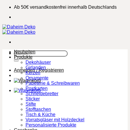
Zum
Ab 50€ versandkostenfrei innerhalb Deutschlands
Inhalt
springen
Neuheiten
Suchen
Produkte
nach:
Dekohäuser
Girlanden
Anmelden / Registrieren
Kerzen
Ornamente
Papeterie & Schreibwaren
Postkarten
Schneidebretter
Sticker
Stifte
Stofftaschen
Tisch & Küche
Vorratsgläser mit Holzdeckel
Personalisierte Produkte