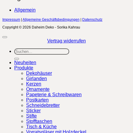
Allgemein
Impressum
|
Allgemeine Geschäftsbedingungen
|
Datenschutz
Copyright © 2026 Daheim Deko - Sorika Kahrau
Vertrag widerrufen
Suchen
nach:
Neuheiten
Produkte
Dekohäuser
Girlanden
Kerzen
Ornamente
Papeterie & Schreibwaren
Postkarten
Schneidebretter
Sticker
Stifte
Stofftaschen
Tisch & Küche
Vorratsgläser mit Holzdeckel