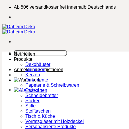
Zum
Ab 50€ versandkostenfrei innerhalb Deutschlands
Inhalt
springen
Suchen
Neuheiten
nach:
Produkte
Dekohäuser
Anmelden / Registrieren
Girlanden
Kerzen
Ornamente
Papeterie & Schreibwaren
Postkarten
Schneidebretter
Sticker
Stifte
Stofftaschen
Tisch & Küche
Vorratsgläser mit Holzdeckel
Personalisierte Produkte