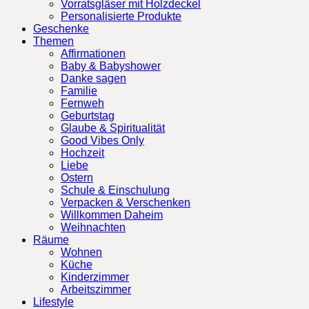
Vorratsgläser mit Holzdeckel
Personalisierte Produkte
Geschenke
Themen
Affirmationen
Baby & Babyshower
Danke sagen
Familie
Fernweh
Geburtstag
Glaube & Spiritualität
Good Vibes Only
Hochzeit
Liebe
Ostern
Schule & Einschulung
Verpacken & Verschenken
Willkommen Daheim
Weihnachten
Räume
Wohnen
Küche
Kinderzimmer
Arbeitszimmer
Lifestyle