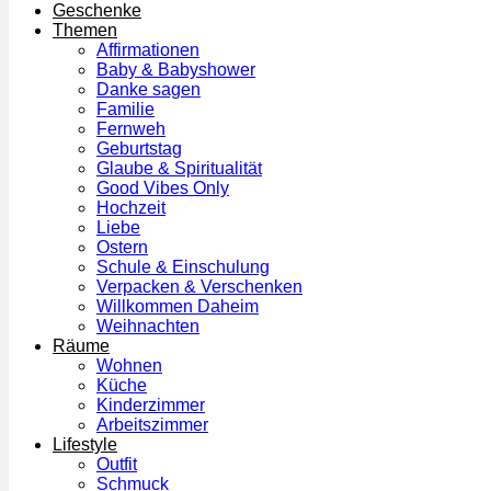
Geschenke
Themen
Affirmationen
Baby & Babyshower
Danke sagen
Familie
Fernweh
Geburtstag
Glaube & Spiritualität
Good Vibes Only
Hochzeit
Liebe
Ostern
Schule & Einschulung
Verpacken & Verschenken
Willkommen Daheim
Weihnachten
Räume
Wohnen
Küche
Kinderzimmer
Arbeitszimmer
Lifestyle
Outfit
Schmuck