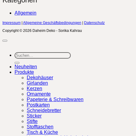
Allgemein
Impressum
|
Allgemeine Geschäftsbedingungen
|
Datenschutz
Copyright © 2026 Daheim Deko - Sorika Kahrau
Suchen
nach:
Neuheiten
Produkte
Dekohäuser
Girlanden
Kerzen
Ornamente
Papeterie & Schreibwaren
Postkarten
Schneidebretter
Sticker
Stifte
Stofftaschen
Tisch & Küche