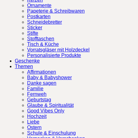
Ornamente
Papeterie & Schreibwaren
Postkarten
Schneidebretter
Sticker
Stifte
Stofftaschen
Tisch & Küche
Vorratsgläser mit Holzdeckel
Personalisierte Produkte
Geschenke
Themen
Affirmationen
Baby & Babyshower
Danke sagen
Familie
Fernweh
Geburtstag
Glaube & Spiritualität
Good Vibes Only
Hochzeit
Liebe
Ostern
Schule & Einschulung