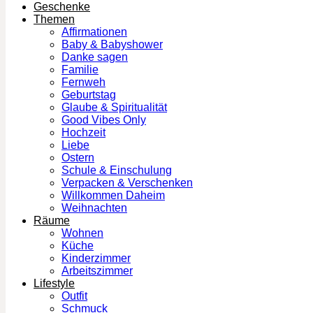
Geschenke
Themen
Affirmationen
Baby & Babyshower
Danke sagen
Familie
Fernweh
Geburtstag
Glaube & Spiritualität
Good Vibes Only
Hochzeit
Liebe
Ostern
Schule & Einschulung
Verpacken & Verschenken
Willkommen Daheim
Weihnachten
Räume
Wohnen
Küche
Kinderzimmer
Arbeitszimmer
Lifestyle
Outfit
Schmuck