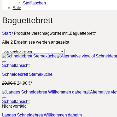
Stofftaschen
Sale
Baguettebrett
Start
/
Produkte verschlagwortet mit „Baguettebrett“
Alle 2 Ergebnisse werden angezeigt
Schnellansicht
Schneidebrett Sterneküche
Ursprünglicher
Aktueller
29,90
€
24,90
€
*
Preis
Preis
war:
ist:
29,90 €
24,90 €.
Schnellansicht
Nicht vorrätig
Langes Schneidebrett Willkommen daheim