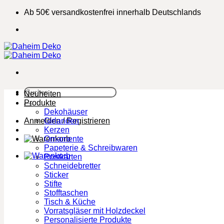
Zum
Ab 50€ versandkostenfrei innerhalb Deutschlands
Inhalt
springen
Suchen
Neuheiten
nach:
Produkte
Dekohäuser
Anmelden / Registrieren
Girlanden
Kerzen
Ornamente
Papeterie & Schreibwaren
Postkarten
Schneidebretter
Sticker
Stifte
Stofftaschen
Tisch & Küche
Vorratsgläser mit Holzdeckel
Personalisierte Produkte