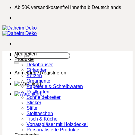
Zum
Ab 50€ versandkostenfrei innerhalb Deutschlands
Inhalt
springen
Neuheiten
Suchen
Produkte
nach:
Dekohäuser
Girlanden
Anmelden / Registrieren
Kerzen
Ornamente
Papeterie & Schreibwaren
Postkarten
Schneidebretter
Sticker
Stifte
Stofftaschen
Tisch & Küche
Vorratsgläser mit Holzdeckel
Personalisierte Produkte