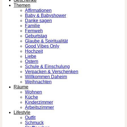
Geschenke
Themen
Affirmationen
Baby & Babyshower
Danke sagen
Familie
Fernweh
Geburtstag
Glaube & Spiritualität
Good Vibes Only
Hochzeit
Liebe
Ostern
Schule & Einschulung
Verpacken & Verschenken
Willkommen Daheim
Weihnachten
Räume
Wohnen
Küche
Kinderzimmer
Arbeitszimmer
Lifestyle
Outfit
Schmuck