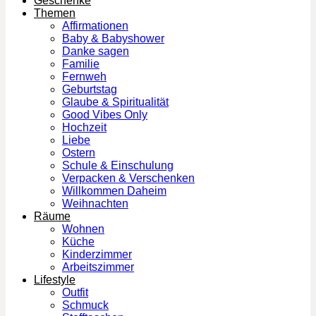
Geschenke
Themen
Affirmationen
Baby & Babyshower
Danke sagen
Familie
Fernweh
Geburtstag
Glaube & Spiritualität
Good Vibes Only
Hochzeit
Liebe
Ostern
Schule & Einschulung
Verpacken & Verschenken
Willkommen Daheim
Weihnachten
Räume
Wohnen
Küche
Kinderzimmer
Arbeitszimmer
Lifestyle
Outfit
Schmuck