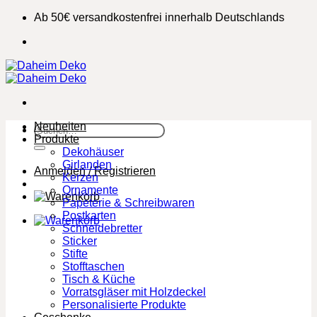
Zum
Ab 50€ versandkostenfrei innerhalb Deutschlands
Inhalt
springen
Neuheiten
Suchen
Produkte
nach:
Dekohäuser
Girlanden
Anmelden / Registrieren
Kerzen
Ornamente
Papeterie & Schreibwaren
Postkarten
Schneidebretter
Sticker
Stifte
Stofftaschen
Tisch & Küche
Vorratsgläser mit Holzdeckel
Personalisierte Produkte