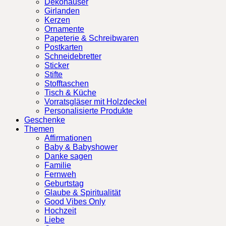
Dekohäuser
Girlanden
Kerzen
Ornamente
Papeterie & Schreibwaren
Postkarten
Schneidebretter
Sticker
Stifte
Stofftaschen
Tisch & Küche
Vorratsgläser mit Holzdeckel
Personalisierte Produkte
Geschenke
Themen
Affirmationen
Baby & Babyshower
Danke sagen
Familie
Fernweh
Geburtstag
Glaube & Spiritualität
Good Vibes Only
Hochzeit
Liebe