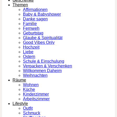
Geschenke
Themen
Affirmationen
Baby & Babyshower
Danke sagen
Familie
Fernweh
Geburtstag
Glaube & Spiritualität
Good Vibes Only
Hochzeit
Liebe
Ostern
Schule & Einschulung
Verpacken & Verschenken
Willkommen Daheim
Weihnachten
Räume
Wohnen
Küche
Kinderzimmer
Arbeitszimmer
Lifestyle
Outfit
Schmuck