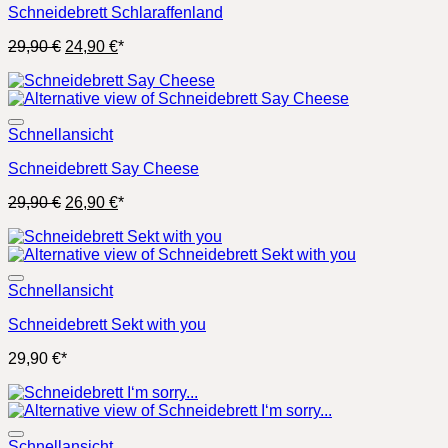
Schneidebrett Schlaraffenland
Ursprünglicher
Aktueller
29,90
€
24,90
€
*
Preis
Preis
war:
ist:
29,90 €
24,90 €.
Schnellansicht
Schneidebrett Say Cheese
Ursprünglicher
Aktueller
29,90
€
26,90
€
*
Preis
Preis
war:
ist:
29,90 €
26,90 €.
Schnellansicht
Schneidebrett Sekt with you
29,90
€
*
Schnellansicht