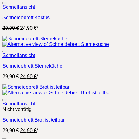
Schnellansicht
Schneidebrett Kaktus
Ursprünglicher
Aktueller
29,90
€
24,90
€
*
Preis
Preis
war:
ist:
29,90 €
24,90 €.
Schnellansicht
Schneidebrett Sterneküche
Ursprünglicher
Aktueller
29,90
€
24,90
€
*
Preis
Preis
war:
ist:
29,90 €
24,90 €.
Schnellansicht
Nicht vorrätig
Schneidebrett Brot ist teilbar
Ursprünglicher
Aktueller
29,90
€
24,90
€
*
Preis
Preis