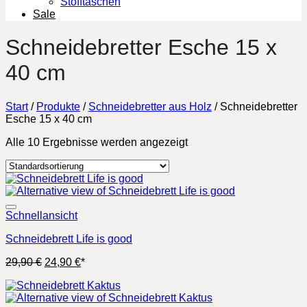
Stofftaschen
Sale
Schneidebretter Esche 15 x
40 cm
Start
/
Produkte
/
Schneidebretter aus Holz
/
Schneidebretter
Esche 15 x 40 cm
Alle 10 Ergebnisse werden angezeigt
Schnellansicht
Schneidebrett Life is good
Ursprünglicher
Aktueller
29,90
€
24,90
€
*
Preis
Preis
war:
ist:
29,90 €
24,90 €.