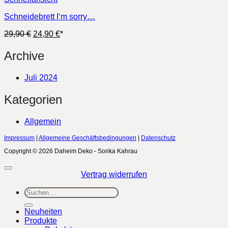
Schneidebrett I‘m sorry…
Ursprünglicher
Aktueller
29,90
€
24,90
€
*
Preis
Preis
war:
ist:
Archive
29,90 €
24,90 €.
Juli 2024
Kategorien
Allgemein
Impressum
|
Allgemeine Geschäftsbedingungen
|
Datenschutz
Copyright © 2026 Daheim Deko - Sorika Kahrau
Vertrag widerrufen
Suchen
nach:
Neuheiten
Produkte