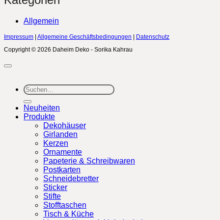
Allgemein
Impressum
|
Allgemeine Geschäftsbedingungen
|
Datenschutz
Copyright © 2026 Daheim Deko - Sorika Kahrau
Suchen
nach:
Neuheiten
Produkte
Dekohäuser
Girlanden
Kerzen
Ornamente
Papeterie & Schreibwaren
Postkarten
Schneidebretter
Sticker
Stifte
Stofftaschen
Tisch & Küche