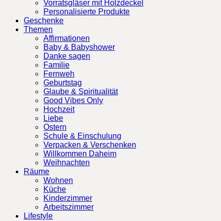
Vorratsgläser mit Holzdeckel
Personalisierte Produkte
Geschenke
Themen
Affirmationen
Baby & Babyshower
Danke sagen
Familie
Fernweh
Geburtstag
Glaube & Spiritualität
Good Vibes Only
Hochzeit
Liebe
Ostern
Schule & Einschulung
Verpacken & Verschenken
Willkommen Daheim
Weihnachten
Räume
Wohnen
Küche
Kinderzimmer
Arbeitszimmer
Lifestyle