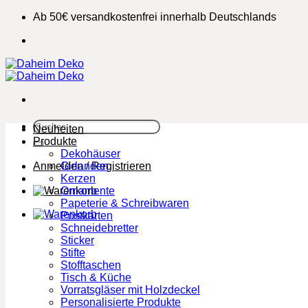
Zum
Ab 50€ versandkostenfrei innerhalb Deutschlands
Inhalt
springen
Suchen
Neuheiten
nach:
Produkte
Dekohäuser
Anmelden / Registrieren
Girlanden
Kerzen
Ornamente
Papeterie & Schreibwaren
Postkarten
Schneidebretter
Sticker
Stifte
Stofftaschen
Tisch & Küche
Vorratsgläser mit Holzdeckel
Personalisierte Produkte