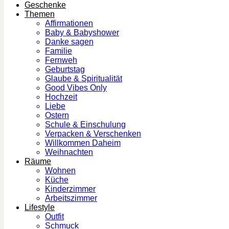
Geschenke
Themen
Affirmationen
Baby & Babyshower
Danke sagen
Familie
Fernweh
Geburtstag
Glaube & Spiritualität
Good Vibes Only
Hochzeit
Liebe
Ostern
Schule & Einschulung
Verpacken & Verschenken
Willkommen Daheim
Weihnachten
Räume
Wohnen
Küche
Kinderzimmer
Arbeitszimmer
Lifestyle
Outfit
Schmuck