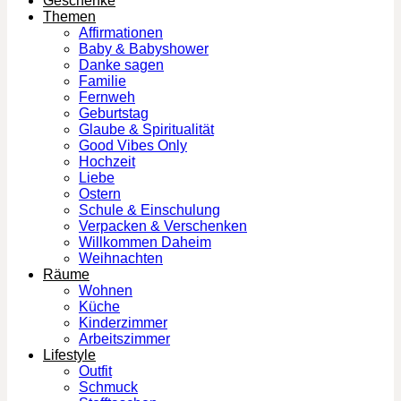
Geschenke
Themen
Affirmationen
Baby & Babyshower
Danke sagen
Familie
Fernweh
Geburtstag
Glaube & Spiritualität
Good Vibes Only
Hochzeit
Liebe
Ostern
Schule & Einschulung
Verpacken & Verschenken
Willkommen Daheim
Weihnachten
Räume
Wohnen
Küche
Kinderzimmer
Arbeitszimmer
Lifestyle
Outfit
Schmuck