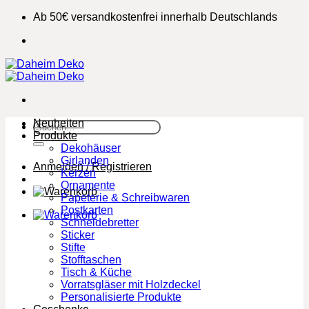
Zum
Ab 50€ versandkostenfrei innerhalb Deutschlands
Inhalt
springen
Neuheiten
Suchen
Produkte
nach:
Dekohäuser
Girlanden
Anmelden / Registrieren
Kerzen
Ornamente
Papeterie & Schreibwaren
Postkarten
Schneidebretter
Sticker
Stifte
Stofftaschen
Tisch & Küche
Vorratsgläser mit Holzdeckel
Personalisierte Produkte