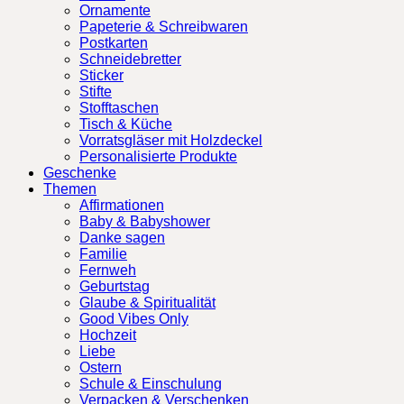
Ornamente
Papeterie & Schreibwaren
Postkarten
Schneidebretter
Sticker
Stifte
Stofftaschen
Tisch & Küche
Vorratsgläser mit Holzdeckel
Personalisierte Produkte
Geschenke
Themen
Affirmationen
Baby & Babyshower
Danke sagen
Familie
Fernweh
Geburtstag
Glaube & Spiritualität
Good Vibes Only
Hochzeit
Liebe
Ostern
Schule & Einschulung
Verpacken & Verschenken