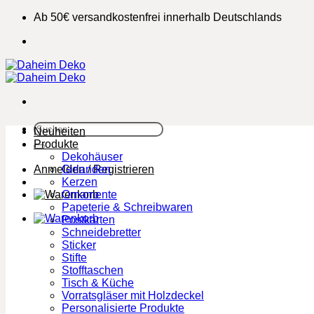
Zum
Ab 50€ versandkostenfrei innerhalb Deutschlands
Inhalt
springen
Suchen
Neuheiten
nach:
Produkte
Dekohäuser
Anmelden / Registrieren
Girlanden
Kerzen
Ornamente
Papeterie & Schreibwaren
Postkarten
Schneidebretter
Sticker
Stifte
Stofftaschen
Tisch & Küche
Vorratsgläser mit Holzdeckel
Personalisierte Produkte