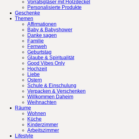
Vorratsgläser mit Holzdeckel
Personalisierte Produkte
Geschenke
Themen
Affirmationen
Baby & Babyshower
Danke sagen
Familie
Fernweh
Geburtstag
Glaube & Spiritualität
Good Vibes Only
Hochzeit
Liebe
Ostern
Schule & Einschulung
Verpacken & Verschenken
Willkommen Daheim
Weihnachten
Räume
Wohnen
Küche
Kinderzimmer
Arbeitszimmer
Lifestyle