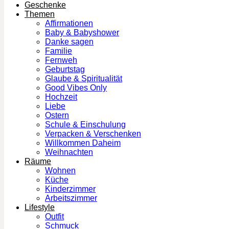
Geschenke
Themen
Affirmationen
Baby & Babyshower
Danke sagen
Familie
Fernweh
Geburtstag
Glaube & Spiritualität
Good Vibes Only
Hochzeit
Liebe
Ostern
Schule & Einschulung
Verpacken & Verschenken
Willkommen Daheim
Weihnachten
Räume
Wohnen
Küche
Kinderzimmer
Arbeitszimmer
Lifestyle
Outfit
Schmuck