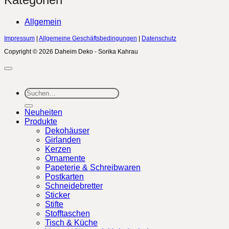
Allgemein
Impressum
|
Allgemeine Geschäftsbedingungen
|
Datenschutz
Copyright © 2026 Daheim Deko - Sorika Kahrau
Suchen
nach:
Neuheiten
Produkte
Dekohäuser
Girlanden
Kerzen
Ornamente
Papeterie & Schreibwaren
Postkarten
Schneidebretter
Sticker
Stifte
Stofftaschen
Tisch & Küche