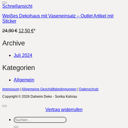
Schnellansicht
Weißes Dekohaus mit Vaseneinsatz – Outlet Artikel mit
Sticker
Ursprünglicher
Aktueller
24,90
€
12,50
€
*
Preis
Preis
war:
ist:
Archive
24,90 €
12,50 €.
Juli 2024
Kategorien
Allgemein
Impressum
|
Allgemeine Geschäftsbedingungen
|
Datenschutz
Copyright © 2026 Daheim Deko - Sorika Kahrau
Vertrag widerrufen
Suchen
nach: