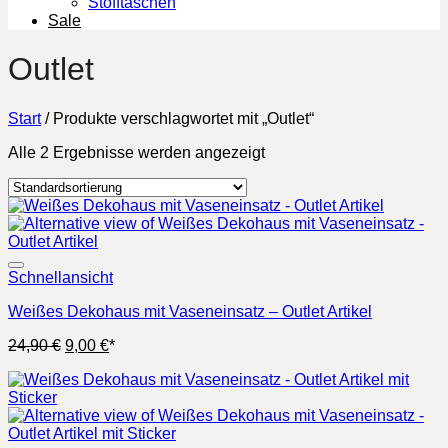
Stofftaschen
Sale
Outlet
Start
/
Produkte verschlagwortet mit „Outlet“
Alle 2 Ergebnisse werden angezeigt
Schnellansicht
Weißes Dekohaus mit Vaseneinsatz – Outlet Artikel
Ursprünglicher
Aktueller
24,90
€
9,00
€
*
Preis
Preis
war:
ist:
24,90 €
9,00 €.