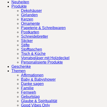
Neuheiten
Produkte
Dekohäuser
Girlanden
Kerzen
Ornamente
Papeterie & Schreibwaren
Postkarten
Schneidebretter
Sticker
Stifte
Stofftaschen
Tisch & Küche
Vorratsgläser mit Holzdeckel
Personalisierte Produkte
Geschenke
Themen
Affirmationen
Baby & Babyshower
Danke sagen
Familie
Fernweh
Geburtstag
Glaube & Spiritualität
Good Vibes Only