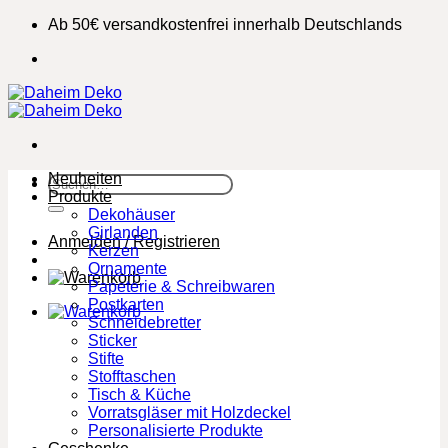
Zum
Ab 50€ versandkostenfrei innerhalb Deutschlands
Inhalt
springen
Neuheiten
Suchen
Produkte
nach:
Dekohäuser
Girlanden
Anmelden / Registrieren
Kerzen
Ornamente
Papeterie & Schreibwaren
Postkarten
Schneidebretter
Sticker
Stifte
Stofftaschen
Tisch & Küche
Vorratsgläser mit Holzdeckel
Personalisierte Produkte