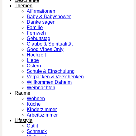
Geschenke
Themen
Affirmationen
Baby & Babyshower
Danke sagen
Familie
Fernweh
Geburtstag
Glaube & Spiritualität
Good Vibes Only
Hochzeit
Liebe
Ostern
Schule & Einschulung
Verpacken & Verschenken
Willkommen Daheim
Weihnachten
Räume
Wohnen
Küche
Kinderzimmer
Arbeitszimmer
Lifestyle
Outfit
Schmuck