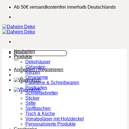
Zum
Ab 50€ versandkostenfrei innerhalb Deutschlands
Inhalt
springen
Neuheiten
Suchen
Produkte
nach:
Dekohäuser
Girlanden
Anmelden / Registrieren
Kerzen
Ornamente
Papeterie & Schreibwaren
Postkarten
Schneidebretter
Sticker
Stifte
Stofftaschen
Tisch & Küche
Vorratsgläser mit Holzdeckel
Personalisierte Produkte