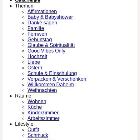
Geschenke
Themen
Affirmationen
Baby & Babyshower
Danke sagen
Familie
Fernweh
Geburtstag
Glaube & Spiritualität
Good Vibes Only
Hochzeit
Liebe
Ostern
Schule & Einschulung
Verpacken & Verschenken
Willkommen Daheim
Weihnachten
Räume
Wohnen
Küche
Kinderzimmer
Arbeitszimmer
Lifestyle
Outfit
Schmuck