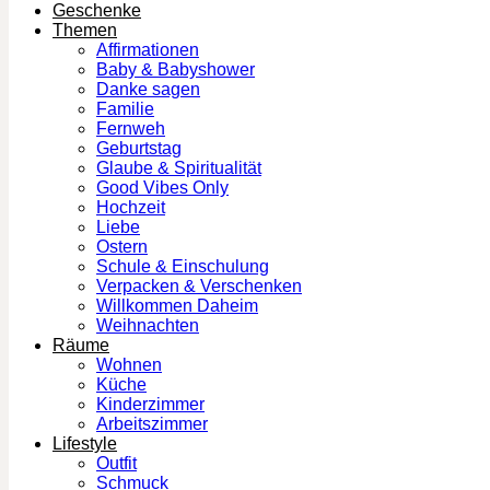
Geschenke
Themen
Affirmationen
Baby & Babyshower
Danke sagen
Familie
Fernweh
Geburtstag
Glaube & Spiritualität
Good Vibes Only
Hochzeit
Liebe
Ostern
Schule & Einschulung
Verpacken & Verschenken
Willkommen Daheim
Weihnachten
Räume
Wohnen
Küche
Kinderzimmer
Arbeitszimmer
Lifestyle
Outfit
Schmuck