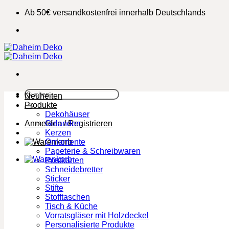
Zum
Ab 50€ versandkostenfrei innerhalb Deutschlands
Inhalt
springen
Suchen
Neuheiten
nach:
Produkte
Dekohäuser
Anmelden / Registrieren
Girlanden
Kerzen
Ornamente
Papeterie & Schreibwaren
Postkarten
Schneidebretter
Sticker
Stifte
Stofftaschen
Tisch & Küche
Vorratsgläser mit Holzdeckel
Personalisierte Produkte