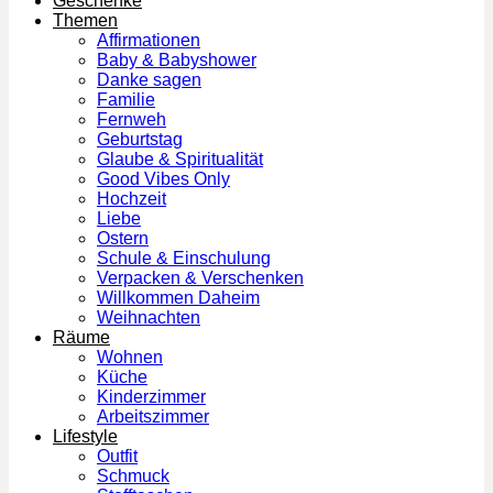
Geschenke
Themen
Affirmationen
Baby & Babyshower
Danke sagen
Familie
Fernweh
Geburtstag
Glaube & Spiritualität
Good Vibes Only
Hochzeit
Liebe
Ostern
Schule & Einschulung
Verpacken & Verschenken
Willkommen Daheim
Weihnachten
Räume
Wohnen
Küche
Kinderzimmer
Arbeitszimmer
Lifestyle
Outfit
Schmuck