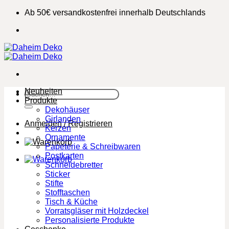
Zum
Ab 50€ versandkostenfrei innerhalb Deutschlands
Inhalt
springen
Neuheiten
Suchen
Produkte
nach:
Dekohäuser
Girlanden
Anmelden / Registrieren
Kerzen
Ornamente
Papeterie & Schreibwaren
Postkarten
Schneidebretter
Sticker
Stifte
Stofftaschen
Tisch & Küche
Vorratsgläser mit Holzdeckel
Personalisierte Produkte