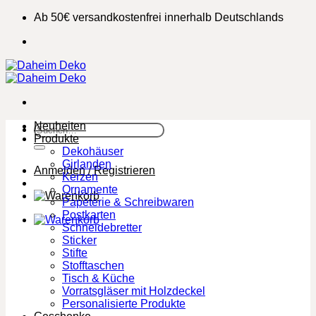
Zum
Ab 50€ versandkostenfrei innerhalb Deutschlands
Inhalt
springen
Neuheiten
Suchen
Produkte
nach:
Dekohäuser
Girlanden
Anmelden / Registrieren
Kerzen
Ornamente
Papeterie & Schreibwaren
Postkarten
Schneidebretter
Sticker
Stifte
Stofftaschen
Tisch & Küche
Vorratsgläser mit Holzdeckel
Personalisierte Produkte