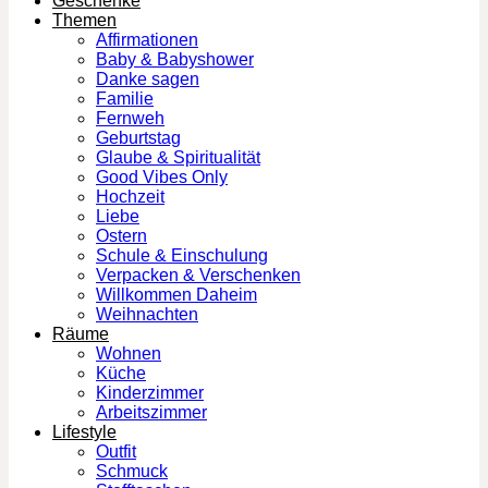
Geschenke
Themen
Affirmationen
Baby & Babyshower
Danke sagen
Familie
Fernweh
Geburtstag
Glaube & Spiritualität
Good Vibes Only
Hochzeit
Liebe
Ostern
Schule & Einschulung
Verpacken & Verschenken
Willkommen Daheim
Weihnachten
Räume
Wohnen
Küche
Kinderzimmer
Arbeitszimmer
Lifestyle
Outfit
Schmuck