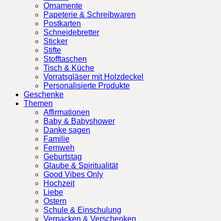
Ornamente
Papeterie & Schreibwaren
Postkarten
Schneidebretter
Sticker
Stifte
Stofftaschen
Tisch & Küche
Vorratsgläser mit Holzdeckel
Personalisierte Produkte
Geschenke
Themen
Affirmationen
Baby & Babyshower
Danke sagen
Familie
Fernweh
Geburtstag
Glaube & Spiritualität
Good Vibes Only
Hochzeit
Liebe
Ostern
Schule & Einschulung
Verpacken & Verschenken