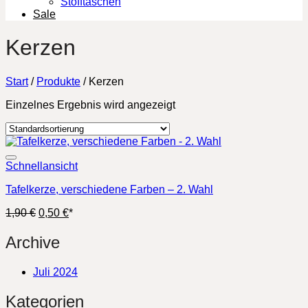
Stofftaschen
Sale
Kerzen
Start
/
Produkte
/
Kerzen
Einzelnes Ergebnis wird angezeigt
Schnellansicht
Tafelkerze, verschiedene Farben – 2. Wahl
Ursprünglicher
Aktueller
1,90
€
0,50
€
*
Preis
Preis
war:
ist:
Archive
1,90 €
0,50 €.
Juli 2024
Kategorien