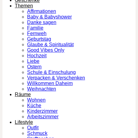
Geschenke
Themen
Affirmationen
Baby & Babyshower
Danke sagen
Familie
Fernweh
Geburtstag
Glaube & Spiritualität
Good Vibes Only
Hochzeit
Liebe
Ostern
Schule & Einschulung
Verpacken & Verschenken
Willkommen Daheim
Weihnachten
Räume
Wohnen
Küche
Kinderzimmer
Arbeitszimmer
Lifestyle
Outfit
Schmuck