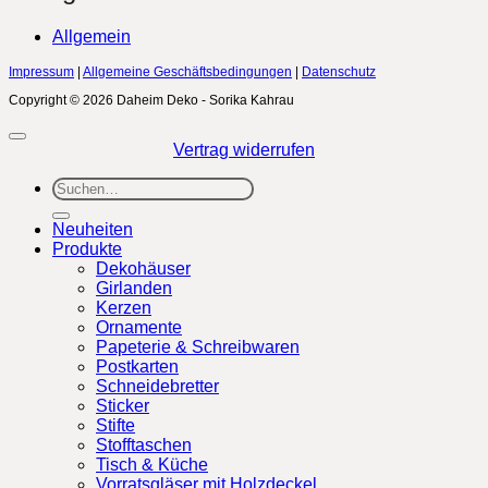
Allgemein
Impressum
|
Allgemeine Geschäftsbedingungen
|
Datenschutz
Copyright © 2026 Daheim Deko - Sorika Kahrau
Vertrag widerrufen
Suchen
nach:
Neuheiten
Produkte
Dekohäuser
Girlanden
Kerzen
Ornamente
Papeterie & Schreibwaren
Postkarten
Schneidebretter
Sticker
Stifte
Stofftaschen
Tisch & Küche
Vorratsgläser mit Holzdeckel