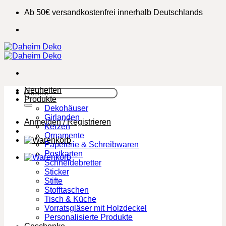
Zum
Ab 50€ versandkostenfrei innerhalb Deutschlands
Inhalt
springen
Neuheiten
Suchen
Produkte
nach:
Dekohäuser
Girlanden
Anmelden / Registrieren
Kerzen
Ornamente
Papeterie & Schreibwaren
Postkarten
Schneidebretter
Sticker
Stifte
Stofftaschen
Tisch & Küche
Vorratsgläser mit Holzdeckel
Personalisierte Produkte