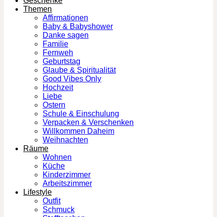
Geschenke
Themen
Affirmationen
Baby & Babyshower
Danke sagen
Familie
Fernweh
Geburtstag
Glaube & Spiritualität
Good Vibes Only
Hochzeit
Liebe
Ostern
Schule & Einschulung
Verpacken & Verschenken
Willkommen Daheim
Weihnachten
Räume
Wohnen
Küche
Kinderzimmer
Arbeitszimmer
Lifestyle
Outfit
Schmuck