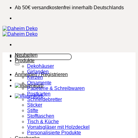
Zum
Ab 50€ versandkostenfrei innerhalb Deutschlands
Inhalt
springen
Neuheiten
Suchen
Produkte
nach:
Dekohäuser
Girlanden
Anmelden / Registrieren
Kerzen
Ornamente
Papeterie & Schreibwaren
Postkarten
Schneidebretter
Sticker
Stifte
Stofftaschen
Tisch & Küche
Vorratsgläser mit Holzdeckel
Personalisierte Produkte