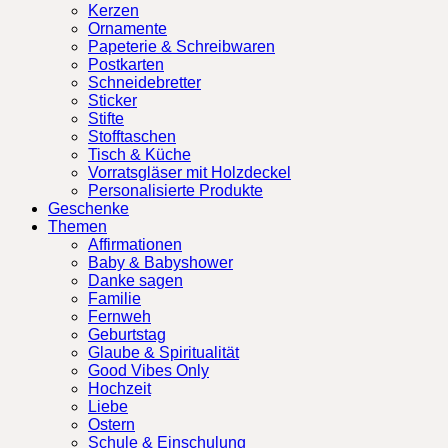
Kerzen
Ornamente
Papeterie & Schreibwaren
Postkarten
Schneidebretter
Sticker
Stifte
Stofftaschen
Tisch & Küche
Vorratsgläser mit Holzdeckel
Personalisierte Produkte
Geschenke
Themen
Affirmationen
Baby & Babyshower
Danke sagen
Familie
Fernweh
Geburtstag
Glaube & Spiritualität
Good Vibes Only
Hochzeit
Liebe
Ostern
Schule & Einschulung