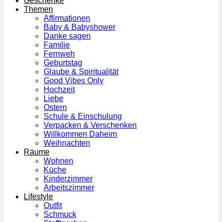
Geschenke
Themen
Affirmationen
Baby & Babyshower
Danke sagen
Familie
Fernweh
Geburtstag
Glaube & Spiritualität
Good Vibes Only
Hochzeit
Liebe
Ostern
Schule & Einschulung
Verpacken & Verschenken
Willkommen Daheim
Weihnachten
Räume
Wohnen
Küche
Kinderzimmer
Arbeitszimmer
Lifestyle
Outfit
Schmuck