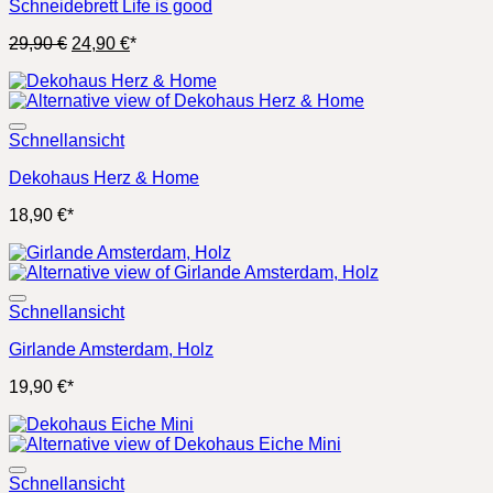
Schneidebrett Life is good
Ursprünglicher
Aktueller
29,90
€
24,90
€
*
Preis
Preis
war:
ist:
29,90 €
24,90 €.
Schnellansicht
Dekohaus Herz & Home
18,90
€
*
Schnellansicht
Girlande Amsterdam, Holz
19,90
€
*
Schnellansicht