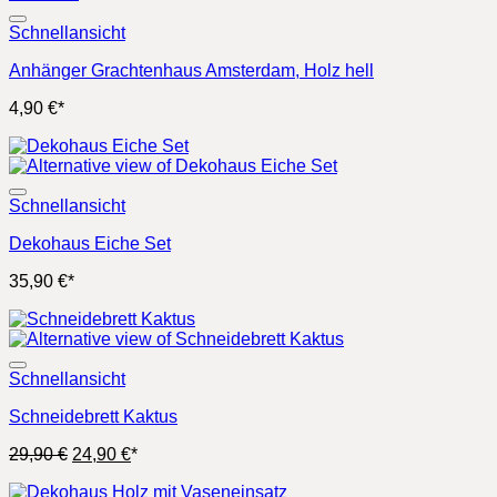
Schnellansicht
Anhänger Grachtenhaus Amsterdam, Holz hell
4,90
€
*
Schnellansicht
Dekohaus Eiche Set
35,90
€
*
Schnellansicht
Schneidebrett Kaktus
Ursprünglicher
Aktueller
29,90
€
24,90
€
*
Preis
Preis
war:
ist: