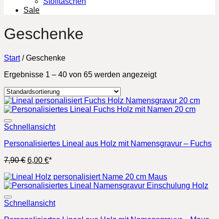
Stofftaschen
Sale
Geschenke
Start
/
Geschenke
Ergebnisse 1 – 40 von 65 werden angezeigt
Schnellansicht
Personalisiertes Lineal aus Holz mit Namensgravur – Fuchs
Ursprünglicher
Aktueller
7,90
€
6,00
€
*
Preis
Preis
war:
ist:
7,90 €
6,00 €.
Schnellansicht