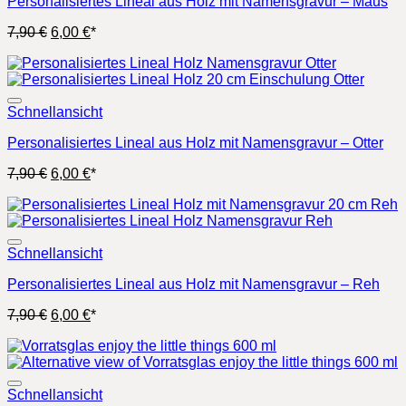
Personalisiertes Lineal aus Holz mit Namensgravur – Maus
Ursprünglicher
Aktueller
7,90
€
6,00
€
*
Preis
Preis
war:
ist:
7,90 €
6,00 €.
Schnellansicht
Personalisiertes Lineal aus Holz mit Namensgravur – Otter
Ursprünglicher
Aktueller
7,90
€
6,00
€
*
Preis
Preis
war:
ist:
7,90 €
6,00 €.
Schnellansicht
Personalisiertes Lineal aus Holz mit Namensgravur – Reh
Ursprünglicher
Aktueller
7,90
€
6,00
€
*
Preis
Preis
war:
ist:
7,90 €
6,00 €.
Schnellansicht