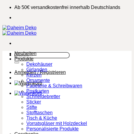
Zum
Ab 50€ versandkostenfrei innerhalb Deutschlands
Inhalt
springen
Neuheiten
Suchen
Produkte
nach:
Dekohäuser
Girlanden
Anmelden / Registrieren
Kerzen
Ornamente
Papeterie & Schreibwaren
Postkarten
Schneidebretter
Sticker
Stifte
Stofftaschen
Tisch & Küche
Vorratsgläser mit Holzdeckel
Personalisierte Produkte